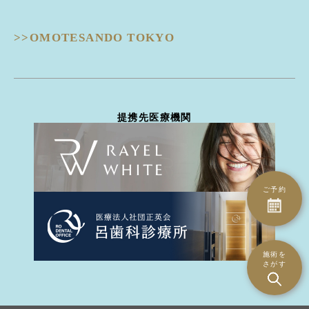
目の下クマ治療
ピコフラクショナル
ULTRAFORMERIII -ウルトラフォーマーIII-
ピコジェネシス
- 鼻
DISCOVERY PICO -ディスカバリーピコ-
ピコスポット
>>OMOTESANDO TOKYO
隆鼻術
EIEN -エイン-
ピコトーニング
隆鼻術
BellaVita -ベラヴィータ-
タトゥー除去
鼻翼縮小
HydraGentle -ハイドラジェントル-
ピーリング治療
耳介軟骨移植
Thunder -サンダーMT-
医療脱毛
鼻尖形成
miraDry -ミラドライ-
ハイドラジェントル
提携先医療機関
鼻骨骨切り幅寄せ
DERMATION -デルマシオ-
エイン
鼻中隔延長
StellaM22 -ステラM22-
ダーマペン4
ハンプ骨切り
MP GUN -MPガン-
トライフィルプロ
斜鼻修正骨切り
INDIBA -インディバ-
CO2ヴァンパイア
鼻孔縁下降術
ご予約
ダーマペン4
鼻孔縁切除術
水光注射（Bella Vita）
鼻翼基部(ほうれい線)
水光注射（MP gun）
異物除去
エレクトロポレーション（デルマシオ）
施術を
人中短縮術
さがす
ミラドライ
- 耳
インディバ
立ち耳
PRP注射