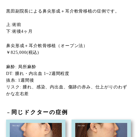
黒田副院長による鼻尖形成＋耳介軟骨移植の症例です。
上:術前
下:術後4ヶ月
鼻尖形成＋耳介軟骨移植（オープン法）
￥825,000(税込)
麻酔: 局所麻酔
DT: 腫れ・内出血 1~2週間程度
抜糸: 1週間後
リスク: 腫れ、感染、内出血、傷跡の赤み、仕上がりのわず
かな左右差
同じドクターの症例
－