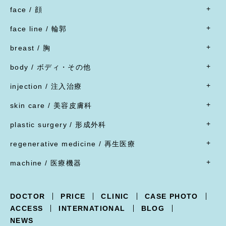
face / 顔
- すべて
face line / 輪郭
- 目
- すべて
二重形成術／埋没法
breast / 胸
オトガイ形成(あご整形)
二重形成術／二重切開(全切開法)
- すべて
オトガイ形成(あご整形)
body / ボディ・その他
二重形成術／二重切開(上まぶたたるみ切除)
豊胸術
下顎オトガイ骨切り
- すべて
二重形成術／眼瞼下垂
豊胸術
injection / 注入治療
下顎骨エラ骨切り
- 脂肪吸引・たるみ切除
二重形成術／他院施術の修正
豊胸術
- すべて
頬骨骨切り
脂肪吸引
skin care / 美容皮膚科
蒙古ひだ形成・目頭切開後の修正
豊胸術
脂肪溶解注射
脂肪吸引
腹部リダクション
- すべて
ブローリフト(眉上切開)・アイリフト(眉下切開)
陥没乳頭
リジュラン
plastic surgery / 形成外科
顔面脂肪注入
ヒップアップ手術
目頭切開
内服薬
乳頭縮小
ヒアルロン酸注射
- すべて
バッカルファット除去
目尻切開・吊り目矯正
ポテンツァ
- 女性器
regenerative medicine / 再生医療
乳輪縮小
シワ取り注射（ボツリヌストキシン注射）
ほくろ・イボ・できもの切除縫縮
フェイスリフト
グラマラスライン形成
XERF（ザーフ）
小陰唇縮小・大陰唇縮小
- すべて
乳房吊り上げ・乳房縮小
ジャルプロ
ワキガ治療(剪除法)
machine / 医療機器
前額リフト
下まぶたたるみ切除（ハムラ法）
HIFU治療
膣縮小
真皮線維芽細胞の注入
副乳
スレッドリフト
- すべて
下まぶた脱脂術
R.O.フェイシャル
脂肪幹細胞と脂肪注入の併用
女性化乳房
XERF -ザーフ-
上まぶたくぼみ
R.O.フェイシャル スポット⁺
点滴療法
DOCTOR
PRICE
CLINIC
CASE PHOTO
POTENZA -ポテンツァ-
下まぶた逆さ睫毛手術
フォトフェイシャル
ACCESS
INTERNATIONAL
BLOG
Trifill PRO -トライフィルプロ-
涙袋形成
ルビーフラクショナル
NEWS
Dermapen4 -ダーマペン４-