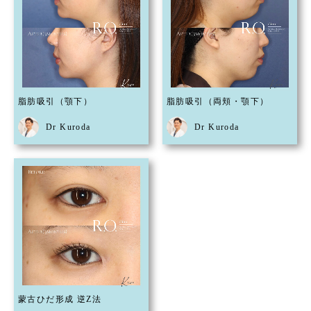
脂肪吸引（顎下）
脂肪吸引（両頬・顎下）
Dr Kuroda
Dr Kuroda
蒙古ひだ形成 逆Z法