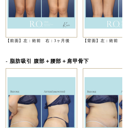
【前面】左：術前 右：3ヶ月後
【背面】左：術前 右
- 脂肪吸引 腹部＋腰部＋肩甲骨下