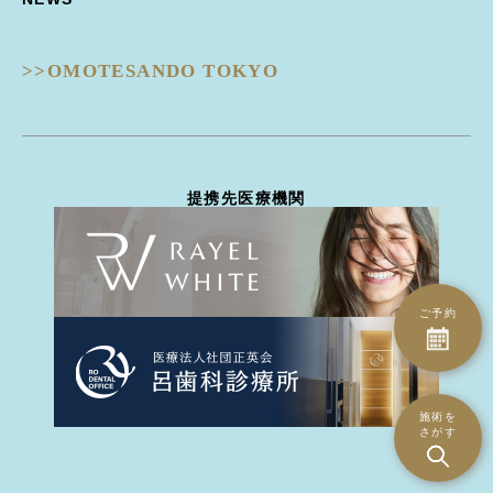
Dermapen4 -ダーマペン４-
目の下クマ治療
ピコフラクショナル
ULTRAFORMERIII -ウルトラフォーマーIII-
ピコジェネシス
- 鼻
DISCOVERY PICO -ディスカバリーピコ-
ピコスポット
>>OMOTESANDO TOKYO
隆鼻術
EIEN -エイン-
ピコトーニング
隆鼻術
BellaVita -ベラヴィータ-
タトゥー除去
鼻翼縮小
HydraGentle -ハイドラジェントル-
ピーリング治療
耳介軟骨移植
Thunder -サンダーMT-
医療脱毛
鼻尖形成
miraDry -ミラドライ-
ハイドラジェントル
提携先医療機関
鼻骨骨切り幅寄せ
DERMATION -デルマシオ-
エイン
鼻中隔延長
StellaM22 -ステラM22-
ダーマペン4
ハンプ骨切り
MP GUN -MPガン-
トライフィルプロ
斜鼻修正骨切り
INDIBA -インディバ-
CO2ヴァンパイア
鼻孔縁下降術
ご予約
ダーマペン4
鼻孔縁切除術
水光注射（Bella Vita）
鼻翼基部(ほうれい線)
水光注射（MP gun）
異物除去
エレクトロポレーション（デルマシオ）
施術を
人中短縮術
さがす
ミラドライ
- 耳
インディバ
立ち耳
PRP注射