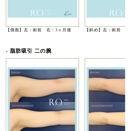
【側面】左：術前 右：3ヶ月後
【斜め】左：術前 右
- 脂肪吸引 二の腕