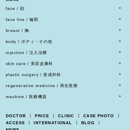
face / 顔
- すべて
face line / 輪郭
- 目
- すべて
二重形成術／埋没法
breast / 胸
オトガイ形成(あご整形)
二重形成術／二重切開(全切開法)
- すべて
オトガイ形成(あご整形)
body / ボディ・その他
二重形成術／二重切開(上まぶたたるみ切除)
豊胸術
下顎オトガイ骨切り
- すべて
二重形成術／眼瞼下垂
豊胸術
injection / 注入治療
下顎骨エラ骨切り
- 脂肪吸引・たるみ切除
二重形成術／他院施術の修正
豊胸術
- すべて
頬骨骨切り
脂肪吸引
skin care / 美容皮膚科
蒙古ひだ形成・目頭切開後の修正
豊胸術
脂肪溶解注射
脂肪吸引
腹部リダクション
- すべて
ブローリフト(眉上切開)・アイリフト(眉下切開)
陥没乳頭
リジュラン
plastic surgery / 形成外科
顔面脂肪注入
ヒップアップ手術
目頭切開
内服薬
乳頭縮小
ヒアルロン酸注射
- すべて
バッカルファット除去
目尻切開・吊り目矯正
ポテンツァ
- 女性器
regenerative medicine / 再生医療
乳輪縮小
シワ取り注射（ボツリヌストキシン注射）
ほくろ・イボ・できもの切除縫縮
フェイスリフト
グラマラスライン形成
XERF（ザーフ）
小陰唇縮小・大陰唇縮小
- すべて
乳房吊り上げ・乳房縮小
ジャルプロ
ワキガ治療(剪除法)
machine / 医療機器
前額リフト
下まぶたたるみ切除（ハムラ法）
HIFU治療
膣縮小
真皮線維芽細胞の注入
副乳
スレッドリフト
- すべて
下まぶた脱脂術
R.O.フェイシャル
脂肪幹細胞と脂肪注入の併用
女性化乳房
XERF -ザーフ-
上まぶたくぼみ
R.O.フェイシャル スポット⁺
点滴療法
DOCTOR
PRICE
CLINIC
CASE PHOTO
POTENZA -ポテンツァ-
下まぶた逆さ睫毛手術
フォトフェイシャル
ACCESS
INTERNATIONAL
BLOG
Trifill PRO -トライフィルプロ-
涙袋形成
ルビーフラクショナル
NEWS