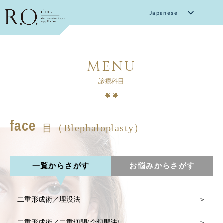
Japanese
English
MENU
診療科目
face
目（Blephaloplasty）
一覧からさがす
お悩みからさがす
二重形成術／埋没法
二重形成術／二重切開(全切開法)