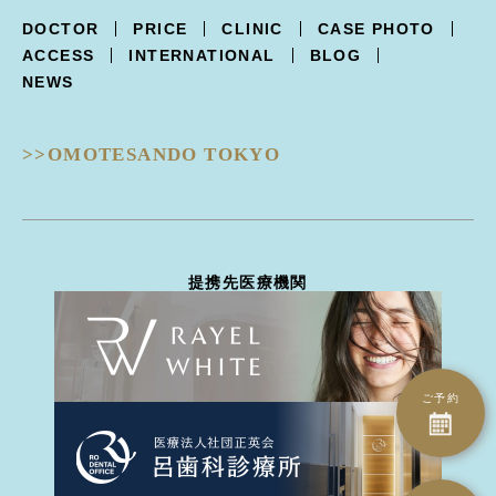
XERF -ザーフ-
上まぶたくぼみ
R.O.フェイシャル スポット⁺
点滴療法
DOCTOR
PRICE
CLINIC
CASE PHOTO
POTENZA -ポテンツァ-
下まぶた逆さ睫毛手術
フォトフェイシャル
ACCESS
INTERNATIONAL
BLOG
Trifill PRO -トライフィルプロ-
涙袋形成
ルビーフラクショナル
NEWS
Dermapen4 -ダーマペン４-
目の下クマ治療
ピコフラクショナル
ULTRAFORMERIII -ウルトラフォーマーIII-
ピコジェネシス
- 鼻
DISCOVERY PICO -ディスカバリーピコ-
ピコスポット
>>OMOTESANDO TOKYO
隆鼻術
EIEN -エイン-
ピコトーニング
隆鼻術
BellaVita -ベラヴィータ-
タトゥー除去
鼻翼縮小
HydraGentle -ハイドラジェントル-
ピーリング治療
耳介軟骨移植
Thunder -サンダーMT-
医療脱毛
鼻尖形成
miraDry -ミラドライ-
ハイドラジェントル
提携先医療機関
鼻骨骨切り幅寄せ
DERMATION -デルマシオ-
エイン
鼻中隔延長
StellaM22 -ステラM22-
ダーマペン4
ハンプ骨切り
MP GUN -MPガン-
トライフィルプロ
斜鼻修正骨切り
INDIBA -インディバ-
CO2ヴァンパイア
鼻孔縁下降術
ご予約
ダーマペン4
鼻孔縁切除術
水光注射（Bella Vita）
鼻翼基部(ほうれい線)
水光注射（MP gun）
異物除去
エレクトロポレーション（デルマシオ）