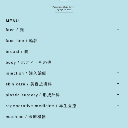
MENU
face / 顔
- すべて
face line / 輪郭
- 目
- すべて
二重形成術／埋没法
breast / 胸
オトガイ形成(あご整形)
二重形成術／二重切開(全切開法)
- すべて
オトガイ形成(あご整形)
body / ボディ・その他
二重形成術／二重切開(上まぶたたるみ切除)
豊胸術
下顎オトガイ骨切り
- すべて
二重形成術／眼瞼下垂
豊胸術
injection / 注入治療
下顎骨エラ骨切り
- 脂肪吸引・たるみ切除
二重形成術／他院施術の修正
豊胸術
- すべて
頬骨骨切り
脂肪吸引
skin care / 美容皮膚科
蒙古ひだ形成・目頭切開後の修正
豊胸術
脂肪溶解注射
脂肪吸引
腹部リダクション
- すべて
ブローリフト(眉上切開)・アイリフト(眉下切開)
陥没乳頭
リジュラン
plastic surgery / 形成外科
顔面脂肪注入
ヒップアップ手術
目頭切開
内服薬
乳頭縮小
ヒアルロン酸注射
- すべて
バッカルファット除去
目尻切開・吊り目矯正
ポテンツァ
- 女性器
regenerative medicine / 再生医療
乳輪縮小
シワ取り注射（ボツリヌストキシン注射）
ほくろ・イボ・できもの切除縫縮
フェイスリフト
グラマラスライン形成
XERF（ザーフ）
小陰唇縮小・大陰唇縮小
- すべて
乳房吊り上げ・乳房縮小
ジャルプロ
ワキガ治療(剪除法)
machine / 医療機器
前額リフト
下まぶたたるみ切除（ハムラ法）
HIFU治療
膣縮小
真皮線維芽細胞の注入
副乳
スレッドリフト
- すべて
下まぶた脱脂術
R.O.フェイシャル
脂肪幹細胞と脂肪注入の併用
女性化乳房