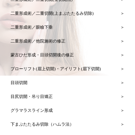
二重形成術／二重切開(上まぶたたるみ切除)
二重形成術／眼瞼下垂
二重形成術／他院施術の修正
蒙古ひだ形成・目頭切開後の修正
ブローリフト(眉上切開)・アイリフト(眉下切開)
目頭切開
目尻切開・吊り目矯正
グラマラスライン形成
下まぶたたるみ切除（ハムラ法）