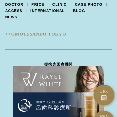
XERF -ザーフ-
上まぶたくぼみ
R.O.フェイシャル スポット⁺
点滴療法
DOCTOR
PRICE
CLINIC
CASE PHOTO
POTENZA -ポテンツァ-
下まぶた逆さ睫毛手術
フォトフェイシャル
ACCESS
INTERNATIONAL
BLOG
Trifill PRO -トライフィルプロ-
涙袋形成
ルビーフラクショナル
NEWS
Dermapen4 -ダーマペン４-
目の下クマ治療
ピコフラクショナル
ULTRAFORMERIII -ウルトラフォーマーIII-
ピコジェネシス
- 鼻
DISCOVERY PICO -ディスカバリーピコ-
ピコスポット
>>OMOTESANDO TOKYO
隆鼻術
EIEN -エイン-
ピコトーニング
隆鼻術
BellaVita -ベラヴィータ-
タトゥー除去
鼻翼縮小
HydraGentle -ハイドラジェントル-
ピーリング治療
耳介軟骨移植
Thunder -サンダーMT-
医療脱毛
鼻尖形成
miraDry -ミラドライ-
ハイドラジェントル
提携先医療機関
鼻骨骨切り幅寄せ
DERMATION -デルマシオ-
エイン
鼻中隔延長
StellaM22 -ステラM22-
ダーマペン4
ハンプ骨切り
MP GUN -MPガン-
トライフィルプロ
斜鼻修正骨切り
INDIBA -インディバ-
CO2ヴァンパイア
鼻孔縁下降術
ご予約
ダーマペン4
鼻孔縁切除術
水光注射（Bella Vita）
鼻翼基部(ほうれい線)
水光注射（MP gun）
異物除去
エレクトロポレーション（デルマシオ）
施術を
人中短縮術