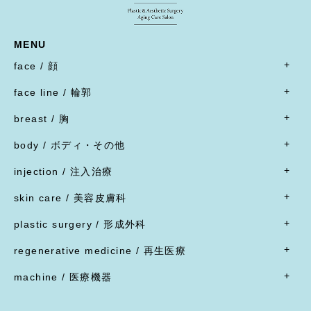
MENU
face / 顔
- すべて
face line / 輪郭
- 目
- すべて
二重形成術／埋没法
breast / 胸
オトガイ形成(あご整形)
二重形成術／二重切開(全切開法)
- すべて
オトガイ形成(あご整形)
body / ボディ・その他
二重形成術／二重切開(上まぶたたるみ切除)
豊胸術
下顎オトガイ骨切り
- すべて
二重形成術／眼瞼下垂
豊胸術
injection / 注入治療
下顎骨エラ骨切り
- 脂肪吸引・たるみ切除
二重形成術／他院施術の修正
豊胸術
- すべて
頬骨骨切り
脂肪吸引
skin care / 美容皮膚科
蒙古ひだ形成・目頭切開後の修正
豊胸術
脂肪溶解注射
脂肪吸引
腹部リダクション
- すべて
ブローリフト(眉上切開)・アイリフト(眉下切開)
陥没乳頭
リジュラン
plastic surgery / 形成外科
顔面脂肪注入
ヒップアップ手術
目頭切開
内服薬
乳頭縮小
ヒアルロン酸注射
- すべて
バッカルファット除去
目尻切開・吊り目矯正
ポテンツァ
- 女性器
regenerative medicine / 再生医療
乳輪縮小
シワ取り注射（ボツリヌストキシン注射）
ほくろ・イボ・できもの切除縫縮
フェイスリフト
グラマラスライン形成
XERF（ザーフ）
小陰唇縮小・大陰唇縮小
- すべて
乳房吊り上げ・乳房縮小
ジャルプロ
ワキガ治療(剪除法)
machine / 医療機器
前額リフト
下まぶたたるみ切除（ハムラ法）
HIFU治療
膣縮小
真皮線維芽細胞の注入
副乳
スレッドリフト
- すべて
下まぶた脱脂術
R.O.フェイシャル
脂肪幹細胞と脂肪注入の併用
女性化乳房