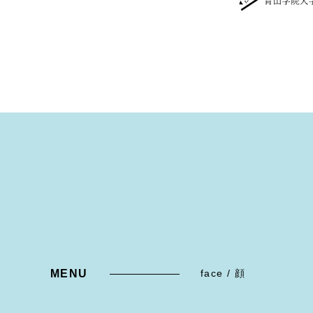
MENU
face / 顔