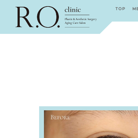
TOP
M