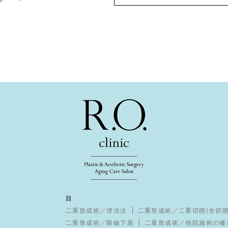
目
二重形成術／埋没法
二重形成術／二重切開(全切開
二重形成術／眼瞼下垂
二重形成術／他院施術の修