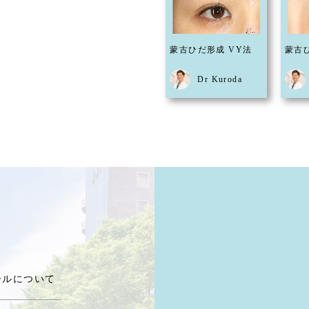
蒙古ひだ形成 VY法
蒙古
Dr Kuroda
ールについて