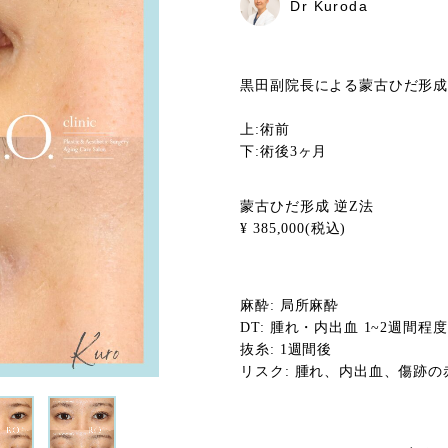
Dr Kuroda
黒田副院長による蒙古ひだ形成
上:術前
下:術後3ヶ月
蒙古ひだ形成 逆Z法
¥ 385,000(税込)
麻酔: 局所麻酔
DT: 腫れ・内出血 1~2週間程度
抜糸: 1週間後
リスク: 腫れ、内出血、傷跡