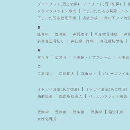
ブローリフト(眉上切開)・アイリフト(眉下切開)
グラマラスライン形成
下まぶたたるみ切除（ハム
下まぶた逆さ睫毛手術
涙袋形成
目の下クマ治
鼻
隆鼻術
隆鼻術
鼻翼縮小
耳介軟骨移植
鼻
斜鼻修正骨切り
鼻孔縁下降術
鼻孔縁切除術
耳
立ち耳
柔道耳
耳垂裂・ピアスホール
耳垂縮
口
口唇縮小
口唇拡大
口角挙上
ガミースマイル
オトガイ形成(あご整形)
オトガイ形成(あご整形)
脂肪吸引
顔面脂肪注入
バッカルファット除去
豊胸術
豊胸術
豊胸術
豊胸術
陥没乳頭
女性化乳房