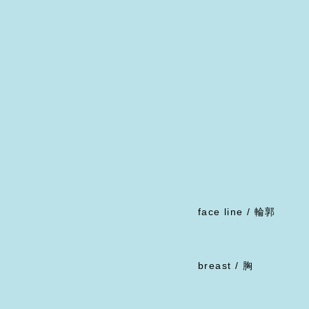
face line / 輪郭
breast / 胸