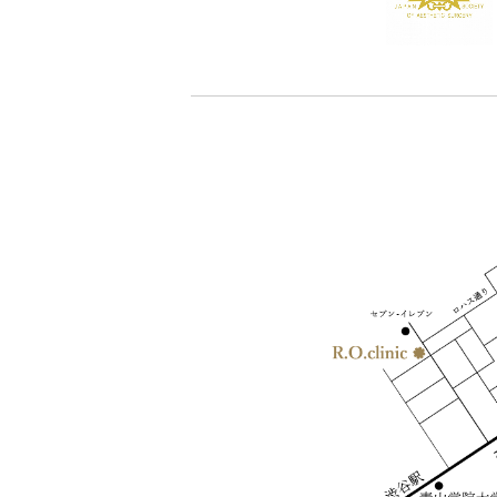
- 蒙古ひだ形成 逆Z法