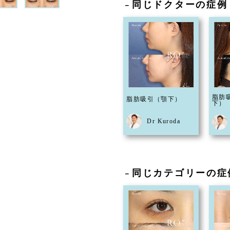
同じドクターの症例
－
脂肪
脂肪吸引（顎下）
下）
Dr Kuroda
同じカテゴリーの症
－