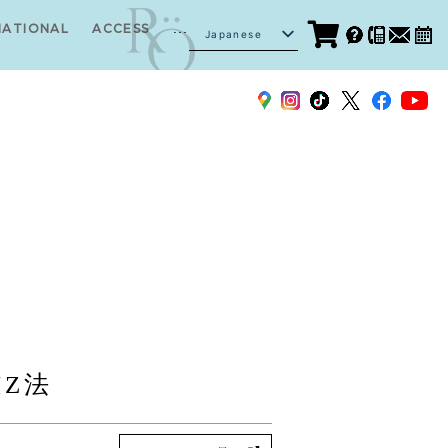
...
NATIONAL
ACCESS
Japanese
English
逆Z法