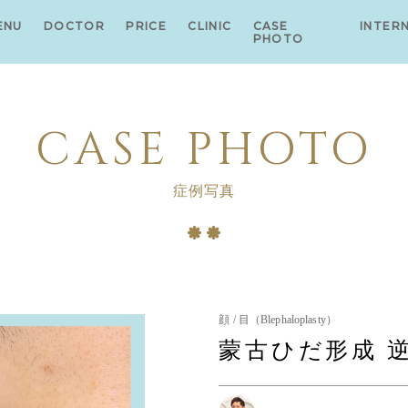
ENU
DOCTOR
PRICE
CLINIC
CASE
INTER
PHOTO
CASE PHOTO
症例写真
顔 / 目（Blephaloplasty）
蒙古ひだ形成 