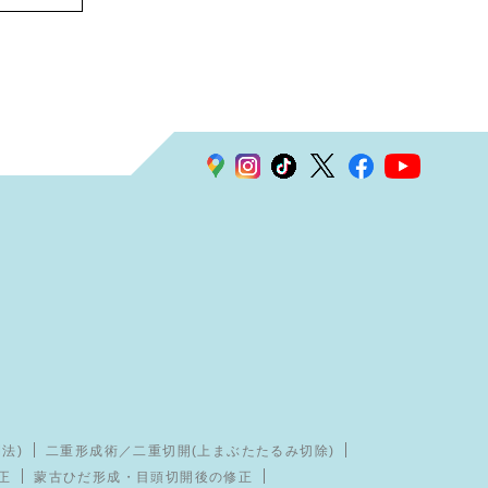
法)
二重形成術／二重切開(上まぶたたるみ切除)
正
蒙古ひだ形成・目頭切開後の修正