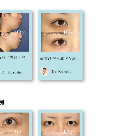
吸引（両頬・顎
蒙古ひだ形成 VY法
Dr Kuroda
Dr Kuroda
例