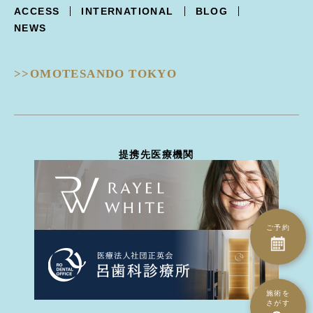
下まぶた逆さ睫毛手術
フォトフェイシャル
ACCESS
INTERNATIONAL
BLOG
Trifill PRO -トライフィルプロ-
涙袋形成
ルビーフラクショナル
NEWS
Dermapen4 -ダーマペン４-
目の下クマ治療
ピコフラクショナル
ULTRAFORMERIII -ウルトラフォーマーIII-
ピコジェネシス
- 鼻
DISCOVERY PICO -ディスカバリーピコ-
ピコスポット
>>OMOTESANDO TOKYO
隆鼻術
EIEN -エイン-
ピコトーニング
隆鼻術
BellaVita -ベラヴィータ-
タトゥー除去
鼻翼縮小
HydraGentle -ハイドラジェントル-
ピーリング治療
耳介軟骨移植
Thunder -サンダーMT-
医療脱毛
鼻尖形成
miraDry -ミラドライ-
ハイドラジェントル
提携先医療機関
鼻骨骨切り幅寄せ
DERMATION -デルマシオ-
エイン
鼻中隔延長
StellaM22 -ステラM22-
ダーマペン4
ハンプ骨切り
MP GUN -MPガン-
トライフィルプロ
斜鼻修正骨切り
INDIBA -インディバ-
CO2ヴァンパイア
鼻孔縁下降術
ご予約
ダーマペン4
鼻孔縁切除術
水光注射（Bella Vita）
鼻翼基部(ほうれい線)
水光注射（MP gun）
異物除去
エレクトロポレーション（デルマシオ）
施術を
人中短縮術
さがす
ミラドライ