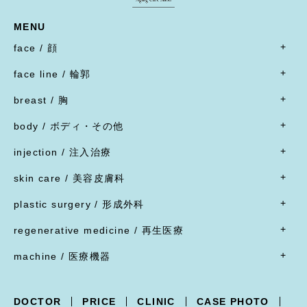
MENU
face / 顔
- すべて
face line / 輪郭
- 目
- すべて
二重形成術／埋没法
breast / 胸
オトガイ形成(あご整形)
二重形成術／二重切開(全切開法)
- すべて
オトガイ形成(あご整形)
body / ボディ・その他
二重形成術／二重切開(上まぶたたるみ切除)
豊胸術
下顎オトガイ骨切り
- すべて
二重形成術／眼瞼下垂
豊胸術
injection / 注入治療
下顎骨エラ骨切り
- 脂肪吸引・たるみ切除
二重形成術／他院施術の修正
豊胸術
- すべて
頬骨骨切り
脂肪吸引
skin care / 美容皮膚科
蒙古ひだ形成・目頭切開後の修正
豊胸術
脂肪溶解注射
脂肪吸引
腹部リダクション
- すべて
ブローリフト(眉上切開)・アイリフト(眉下切開)
陥没乳頭
リジュラン
plastic surgery / 形成外科
顔面脂肪注入
ヒップアップ手術
目頭切開
内服薬
乳頭縮小
ヒアルロン酸注射
- すべて
バッカルファット除去
目尻切開・吊り目矯正
ポテンツァ
- 女性器
regenerative medicine / 再生医療
乳輪縮小
シワ取り注射（ボツリヌストキシン注射）
ほくろ・イボ・できもの切除縫縮
フェイスリフト
グラマラスライン形成
XERF（ザーフ）
小陰唇縮小・大陰唇縮小
- すべて
乳房吊り上げ・乳房縮小
ジャルプロ
ワキガ治療(剪除法)
machine / 医療機器
前額リフト
下まぶたたるみ切除（ハムラ法）
HIFU治療
膣縮小
真皮線維芽細胞の注入
副乳
スレッドリフト
- すべて
下まぶた脱脂術
R.O.フェイシャル
脂肪幹細胞と脂肪注入の併用
女性化乳房
XERF -ザーフ-
上まぶたくぼみ
R.O.フェイシャル スポット⁺
点滴療法
DOCTOR
PRICE
CLINIC
CASE PHOTO
POTENZA -ポテンツァ-