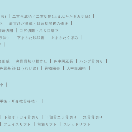
法)
二重形成術／二重切開(上まぶたたるみ切除)
正
蒙古ひだ形成・目頭切開後の修正
目頭切開
目尻切開・吊り目矯正
ラ法）
下まぶた脱脂術
上まぶたくぼみ
療
尖形成
鼻骨骨切り幅寄せ
鼻中隔延長
ハンプ骨切り
鼻翼基部(ほうれい線)
異物除去
人中短縮術
小
手術（耳介軟骨移植）
下顎オトガイ骨切り
下顎骨エラ骨切り
頬骨骨切り
フェイスリフト
前額リフト
スレッドリフト