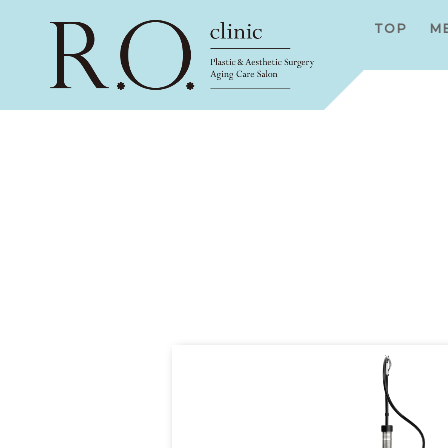
TOP
M