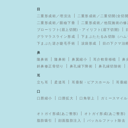
目
二重形成術／埋没法
二重形成術／二重切開(全切開
二重形成術／眼瞼下垂
二重形成術／他院施術の修
ブローリフト(眉上切開)・アイリフト(眉下切開)
グラマラスライン形成
下まぶたたるみ切除（ハム
下まぶた逆さ睫毛手術
涙袋形成
目の下クマ治
鼻
隆鼻術
隆鼻術
鼻翼縮小
耳介軟骨移植
鼻
斜鼻修正骨切り
鼻孔縁下降術
鼻孔縁切除術
耳
立ち耳
柔道耳
耳垂裂・ピアスホール
耳垂縮
口
口唇縮小
口唇拡大
口角挙上
ガミースマイル
オトガイ形成(あご整形)
オトガイ形成(あご整形)
脂肪吸引
顔面脂肪注入
バッカルファット除去