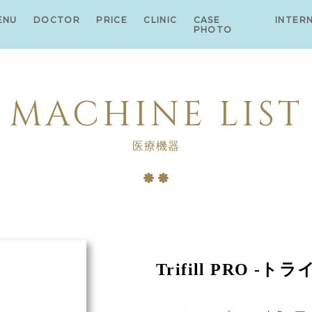
ENU
DOCTOR
PRICE
CLINIC
CASE
INTER
PHOTO
MACHINE LIST
医療機器
Trifill PRO -