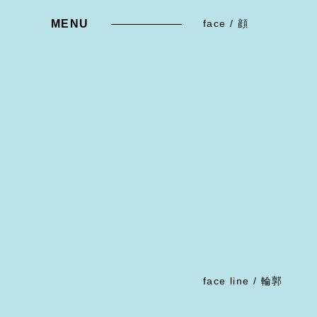
MENU
face / 顔
face line / 輪郭