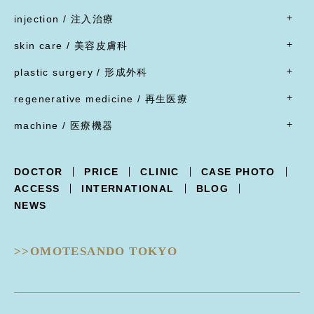
豊胸術
下顎オトガイ骨切り
- すべて
二重形成術／眼瞼下垂
豊胸術
injection / 注入治療
下顎骨エラ骨切り
- 脂肪吸引・たるみ切除
二重形成術／他院施術の修正
豊胸術
- すべて
頬骨骨切り
脂肪吸引
skin care / 美容皮膚科
蒙古ひだ形成・目頭切開後の修正
豊胸術
脂肪溶解注射
脂肪吸引
腹部リダクション
- すべて
ブローリフト(眉上切開)・アイリフト(眉下切開)
陥没乳頭
リジュラン
plastic surgery / 形成外科
顔面脂肪注入
ヒップアップ手術
目頭切開
内服薬
乳頭縮小
ヒアルロン酸注射
- すべて
バッカルファット除去
目尻切開・吊り目矯正
ポテンツァ
- 女性器
regenerative medicine / 再生医療
乳輪縮小
シワ取り注射（ボツリヌストキシン注射）
ほくろ・イボ・できもの切除縫縮
フェイスリフト
グラマラスライン形成
XERF（ザーフ）
小陰唇縮小・大陰唇縮小
- すべて
乳房吊り上げ・乳房縮小
ジャルプロ
ワキガ治療(剪除法)
machine / 医療機器
前額リフト
下まぶたたるみ切除（ハムラ法）
HIFU治療
膣縮小
真皮線維芽細胞の注入
副乳
スレッドリフト
- すべて
下まぶた脱脂術
R.O.フェイシャル
脂肪幹細胞と脂肪注入の併用
女性化乳房
XERF -ザーフ-
上まぶたくぼみ
R.O.フェイシャル スポット⁺
点滴療法
DOCTOR
PRICE
CLINIC
CASE PHOTO
POTENZA -ポテンツァ-
下まぶた逆さ睫毛手術
フォトフェイシャル
ACCESS
INTERNATIONAL
BLOG
Trifill PRO -トライフィルプロ-
涙袋形成
ルビーフラクショナル
NEWS
Dermapen4 -ダーマペン４-
目の下クマ治療
ピコフラクショナル
ULTRAFORMERIII -ウルトラフォーマーIII-
ピコジェネシス
- 鼻
DISCOVERY PICO -ディスカバリーピコ-
ピコスポット
>>OMOTESANDO TOKYO
隆鼻術
EIEN -エイン-
ピコトーニング
隆鼻術
BellaVita -ベラヴィータ-
タトゥー除去
鼻翼縮小
HydraGentle -ハイドラジェントル-
ピーリング治療
耳介軟骨移植
Thunder -サンダーMT-