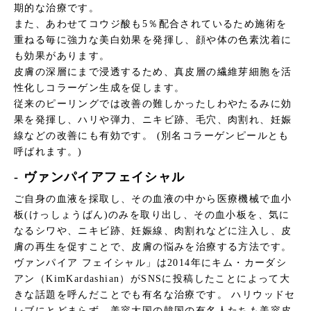
期的な治療です。
また、あわせてコウジ酸も5％配合されているため施術を
重ねる毎に強力な美白効果を発揮し、顔や体の色素沈着に
も効果があります。
皮膚の深層にまで浸透するため、真皮層の繊維芽細胞を活
性化しコラーゲン生成を促します。
従来のピーリングでは改善の難しかったしわやたるみに効
果を発揮し、ハリや弾力、ニキビ跡、毛穴、肉割れ、妊娠
線などの改善にも有効です。 (別名コラーゲンピールとも
呼ばれます。)
- ヴァンパイアフェイシャル
ご自身の血液を採取し、その血液の中から医療機械で血小
板(けっしょうばん)のみを取り出し、その血小板を、気に
なるシワや、ニキビ跡、妊娠線、肉割れなどに注入し、皮
膚の再生を促すことで、皮膚の悩みを治療する方法です。
ヴァンパイア フェイシャル」は2014年にキム・カーダシ
アン（KimKardashian）がSNSに投稿したことによって大
きな話題を呼んだことでも有名な治療です。 ハリウッドセ
レブにとどまらず、美容大国の韓国の有名人たちも美容皮