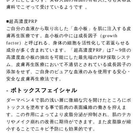
膚科でこぞって受けているようです 。
■超高濃度PRP
ご自分の血液から取り出した「血小板」を肌に注入する皮
膚再生医療です。血小板の中には成長因子（growth
factor）と呼ばれる、身体の細胞を活性化して若返らせる
成分が多く含まれています。「超高濃度PRP」は7～9倍の
高濃度血小板の抽出を可能にした最先端のPRP採取システ
ム、皮膚再生医療において不適切とされている成長因子の
添加をせず、ご自身のピュアな血液のみを使用する安心・
安全な皮膚再生療法です。
- ボトックスフェイシャル
ダーマペン４で肌の浅い層に微細な穴を開けたところにボ
トックスを塗布する事で筋肉の表面繊維の働きを抑えま
す。この作用によってより皮脂分泌が抑制され、肌のテカ
リやメイク崩れの改善に期待ができます。また皮脂腺が縮
小することでニキビ予防にも効果的です。