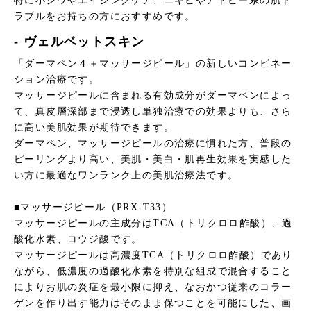
特に小ジワやエイジングケア、ニキビやアトピー系の肌ト
ラブルをお持ちの方におすすめです。
- ヴェルベットスキン
「ダーマペン４＋マッサージピール」の新しいコンビネー
ション治療です。
マッサージピールに含まれる有効成分がダーマペンによっ
て、真皮層深部まで浸透し単独治療での効果よりも、さら
に高い美肌効果が期待できます。
ダーマペン、マッサージピールの治療に慣れた方、普段の
ピーリングより高い、美肌・美白・肌再生効果を実感した
い方に最適なワンランク上の美肌治療法です。
■マッサージピール（PRX-T33）
マッサージピールの主成分はTCA（トリクロロ酢酸）、過
酸化水素、コウジ酸です。
マッサージピールは高濃度TCA（トリクロロ酢酸）であり
ながら、低濃度の過酸化水素を特別な組成で混合すること
によりお肌の炎症を最小限に抑え、なおかつ従来のコラー
ゲンを作り出す能力はそのまま保つことを可能にした、画