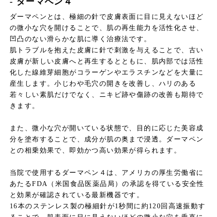
- ダーマペン４
ダーマペンとは、極細の針で皮膚表面に目に見えないほど
の微小な穴を開けることで、肌の再生能力を活性化させ、
凹凸のない滑らかな肌に導く治療法です。
肌トラブルを抱えた皮膚に針で刺激を与えることで、古い
皮膚が新しい皮膚へと再生するとともに、肌内部では活性
化した線維芽細胞がコラーゲンやエラスチンなどを大量に
産生します。小じわや毛穴の開きを改善し、ハリのある
若々しい素肌だけでなく、ニキビ跡や傷跡の改善も期待で
きます。
また、微小な穴が開いている状態で、目的に応じた美容成
分を塗布することで、成分が肌の奥まで浸透。ダーマペン
との相乗効果で、即効かつ高い効果が得られます。
当院で使用するダーマペン４は、アメリカの厚生労働省に
あたるFDA（米国食品医薬品局）の承認を得ている安全性
と効果が確認されている最新機器です。
16本のステンレス製の極細針が1秒間に約120回高速振動す