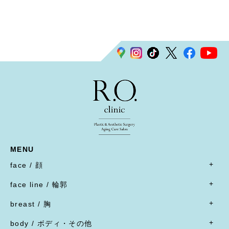
MENU
face / 顔
- すべて
face line / 輪郭
- 目
- すべて
二重形成術／埋没法
breast / 胸
オトガイ形成(あご整形)
二重形成術／二重切開(全切開法)
- すべて
オトガイ形成(あご整形)
body / ボディ・その他
二重形成術／二重切開(上まぶたたるみ切除)