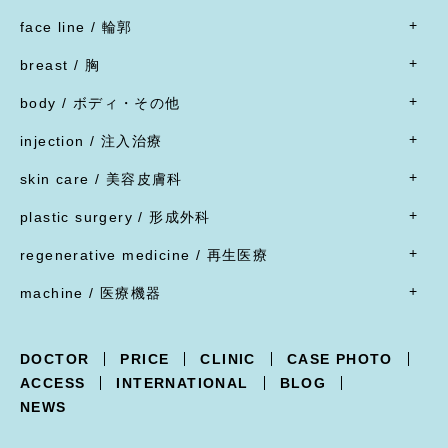
- すべて
face line / 輪郭
- 目
- すべて
二重形成術／埋没法
breast / 胸
オトガイ形成(あご整形)
二重形成術／二重切開(全切開法)
- すべて
オトガイ形成(あご整形)
body / ボディ・その他
二重形成術／二重切開(上まぶたたるみ切除)
豊胸術
下顎オトガイ骨切り
- すべて
二重形成術／眼瞼下垂
豊胸術
injection / 注入治療
下顎骨エラ骨切り
- 脂肪吸引・たるみ切除
二重形成術／他院施術の修正
豊胸術
- すべて
頬骨骨切り
脂肪吸引
skin care / 美容皮膚科
蒙古ひだ形成・目頭切開後の修正
豊胸術
脂肪溶解注射
脂肪吸引
腹部リダクション
- すべて
ブローリフト(眉上切開)・アイリフト(眉下切開)
陥没乳頭
リジュラン
plastic surgery / 形成外科
顔面脂肪注入
ヒップアップ手術
目頭切開
内服薬
乳頭縮小
ヒアルロン酸注射
- すべて
バッカルファット除去
目尻切開・吊り目矯正
ポテンツァ
- 女性器
regenerative medicine / 再生医療
乳輪縮小
シワ取り注射（ボツリヌストキシン注射）
ほくろ・イボ・できもの切除縫縮
フェイスリフト
グラマラスライン形成
XERF（ザーフ）
小陰唇縮小・大陰唇縮小
- すべて
乳房吊り上げ・乳房縮小
ジャルプロ
ワキガ治療(剪除法)
machine / 医療機器
前額リフト
下まぶたたるみ切除（ハムラ法）
HIFU治療
膣縮小
真皮線維芽細胞の注入
副乳
スレッドリフト
- すべて
下まぶた脱脂術
R.O.フェイシャル
脂肪幹細胞と脂肪注入の併用
女性化乳房
XERF -ザーフ-
上まぶたくぼみ
R.O.フェイシャル スポット⁺
点滴療法
DOCTOR
PRICE
CLINIC
CASE PHOTO
POTENZA -ポテンツァ-
下まぶた逆さ睫毛手術
フォトフェイシャル
ACCESS
INTERNATIONAL
BLOG
Trifill PRO -トライフィルプロ-
涙袋形成
ルビーフラクショナル
NEWS
Dermapen4 -ダーマペン４-
目の下クマ治療
ピコフラクショナル
ULTRAFORMERIII -ウルトラフォーマーIII-
ピコジェネシス