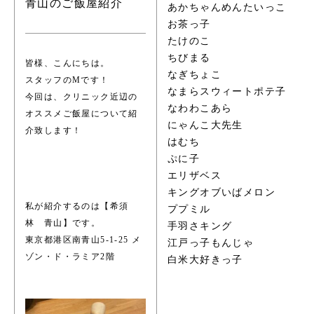
青山のご飯屋紹介
あかちゃんめんたいっこ
お茶っ子
たけのこ
ちびまる
皆様、こんにちは。
なぎちょこ
スタッフのMです！
なまらスウィートポテ子
今回は、クリニック近辺の
なわわこあら
オススメご飯屋について紹
にゃんこ大先生
介致します！
はむち
ぷに子
エリザベス
キングオブいばメロン
私が紹介するのは【希須
ププミル
林 青山】です。
手羽さキング
東京都港区南青山5-1-25 メ
江戸っ子もんじゃ
ゾン・ド・ラミア2階
白米大好きっ子