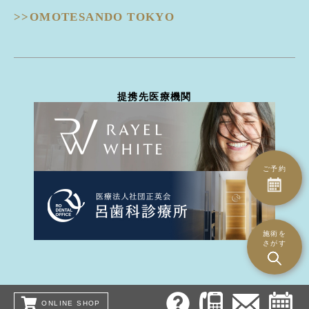
- 鼻
DISCOVERY PICO -ディスカバリーピコ-
ピコスポット
>>OMOTESANDO TOKYO
隆鼻術
EIEN -エイン-
ピコトーニング
隆鼻術
BellaVita -ベラヴィータ-
タトゥー除去
鼻翼縮小
HydraGentle -ハイドラジェントル-
ピーリング治療
耳介軟骨移植
Thunder -サンダーMT-
医療脱毛
鼻尖形成
miraDry -ミラドライ-
ハイドラジェントル
提携先医療機関
鼻骨骨切り幅寄せ
DERMATION -デルマシオ-
エイン
鼻中隔延長
StellaM22 -ステラM22-
ダーマペン4
ハンプ骨切り
MP GUN -MPガン-
トライフィルプロ
斜鼻修正骨切り
INDIBA -インディバ-
CO2ヴァンパイア
鼻孔縁下降術
ご予約
ダーマペン4
鼻孔縁切除術
水光注射（Bella Vita）
鼻翼基部(ほうれい線)
水光注射（MP gun）
異物除去
エレクトロポレーション（デルマシオ）
施術を
人中短縮術
さがす
ミラドライ
- 耳
インディバ
立ち耳
PRP注射
柔道耳
美容点滴
ONLINE SHOP
耳垂裂・ピアスホール