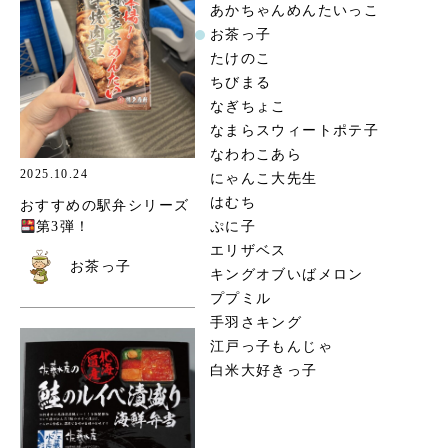
あかちゃんめんたいっこ
お茶っ子
たけのこ
ちびまる
なぎちょこ
なまらスウィートポテ子
なわわこあら
2025.10.24
にゃんこ大先生
はむち
おすすめの駅弁シリーズ
ぷに子
第3弾！
エリザベス
お茶っ子
キングオブいばメロン
ププミル
手羽さキング
江戸っ子もんじゃ
白米大好きっ子