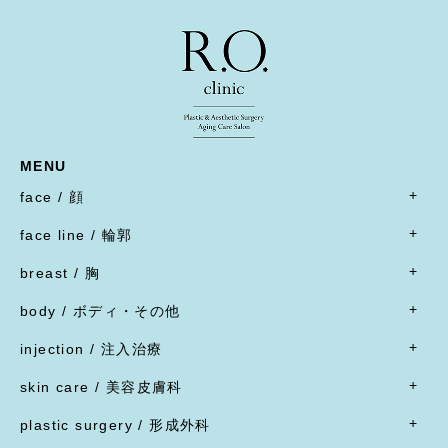
MENU
face / 顔
- すべて
face line / 輪郭
- 目
- すべて
二重形成術／埋没法
breast / 胸
オトガイ形成(あご整形)
二重形成術／二重切開(全切開法)
- すべて
オトガイ形成(あご整形)
body / ボディ・その他
二重形成術／二重切開(上まぶたたるみ切除)
豊胸術
下顎オトガイ骨切り
- すべて
二重形成術／眼瞼下垂
豊胸術
injection / 注入治療
下顎骨エラ骨切り
- 脂肪吸引・たるみ切除
二重形成術／他院施術の修正
豊胸術
- すべて
頬骨骨切り
脂肪吸引
skin care / 美容皮膚科
蒙古ひだ形成・目頭切開後の修正
豊胸術
脂肪溶解注射
脂肪吸引
腹部リダクション
- すべて
ブローリフト(眉上切開)・アイリフト(眉下切開)
陥没乳頭
リジュラン
plastic surgery / 形成外科
顔面脂肪注入
ヒップアップ手術
目頭切開
内服薬
乳頭縮小
ヒアルロン酸注射