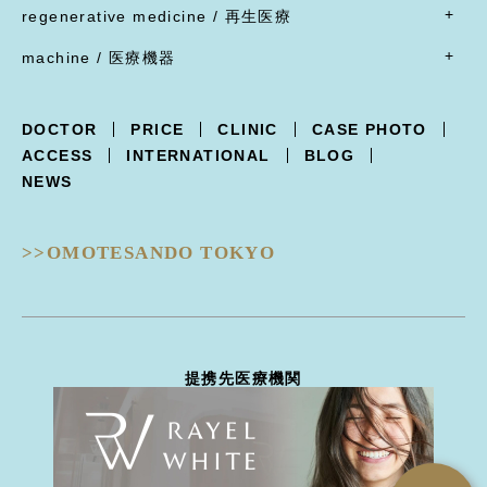
- すべて
バッカルファット除去
目尻切開・吊り目矯正
ポテンツァ
- 女性器
regenerative medicine / 再生医療
乳輪縮小
シワ取り注射（ボツリヌストキシン注射）
ほくろ・イボ・できもの切除縫縮
フェイスリフト
グラマラスライン形成
XERF（ザーフ）
小陰唇縮小・大陰唇縮小
- すべて
乳房吊り上げ・乳房縮小
ジャルプロ
ワキガ治療(剪除法)
machine / 医療機器
前額リフト
下まぶたたるみ切除（ハムラ法）
HIFU治療
膣縮小
真皮線維芽細胞の注入
副乳
スレッドリフト
- すべて
下まぶた脱脂術
R.O.フェイシャル
脂肪幹細胞と脂肪注入の併用
女性化乳房
XERF -ザーフ-
上まぶたくぼみ
R.O.フェイシャル スポット⁺
点滴療法
DOCTOR
PRICE
CLINIC
CASE PHOTO
POTENZA -ポテンツァ-
下まぶた逆さ睫毛手術
フォトフェイシャル
ACCESS
INTERNATIONAL
BLOG
Trifill PRO -トライフィルプロ-
涙袋形成
ルビーフラクショナル
NEWS
Dermapen4 -ダーマペン４-
目の下クマ治療
ピコフラクショナル
ULTRAFORMERIII -ウルトラフォーマーIII-
ピコジェネシス
- 鼻
DISCOVERY PICO -ディスカバリーピコ-
ピコスポット
>>OMOTESANDO TOKYO
隆鼻術
EIEN -エイン-
ピコトーニング
隆鼻術
BellaVita -ベラヴィータ-
タトゥー除去
鼻翼縮小
HydraGentle -ハイドラジェントル-
ピーリング治療
耳介軟骨移植
Thunder -サンダーMT-
医療脱毛
鼻尖形成
miraDry -ミラドライ-
ハイドラジェントル
提携先医療機関
鼻骨骨切り幅寄せ
DERMATION -デルマシオ-
エイン
鼻中隔延長
StellaM22 -ステラM22-
ダーマペン4
ハンプ骨切り
MP GUN -MPガン-
トライフィルプロ
斜鼻修正骨切り
INDIBA -インディバ-
CO2ヴァンパイア