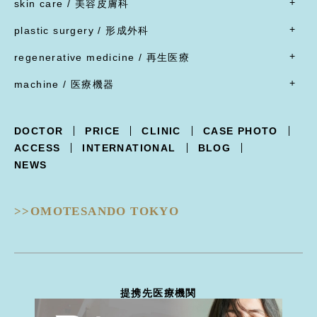
脂肪吸引
skin care / 美容皮膚科
蒙古ひだ形成・目頭切開後の修正
豊胸術
脂肪溶解注射
脂肪吸引
腹部リダクション
- すべて
ブローリフト(眉上切開)・アイリフト(眉下切開)
陥没乳頭
リジュラン
plastic surgery / 形成外科
顔面脂肪注入
ヒップアップ手術
目頭切開
内服薬
乳頭縮小
ヒアルロン酸注射
- すべて
バッカルファット除去
目尻切開・吊り目矯正
ポテンツァ
- 女性器
regenerative medicine / 再生医療
乳輪縮小
シワ取り注射（ボツリヌストキシン注射）
ほくろ・イボ・できもの切除縫縮
フェイスリフト
グラマラスライン形成
XERF（ザーフ）
小陰唇縮小・大陰唇縮小
- すべて
乳房吊り上げ・乳房縮小
ジャルプロ
ワキガ治療(剪除法)
machine / 医療機器
前額リフト
下まぶたたるみ切除（ハムラ法）
HIFU治療
膣縮小
真皮線維芽細胞の注入
副乳
スレッドリフト
- すべて
下まぶた脱脂術
R.O.フェイシャル
脂肪幹細胞と脂肪注入の併用
女性化乳房
XERF -ザーフ-
上まぶたくぼみ
R.O.フェイシャル スポット⁺
点滴療法
DOCTOR
PRICE
CLINIC
CASE PHOTO
POTENZA -ポテンツァ-
下まぶた逆さ睫毛手術
フォトフェイシャル
ACCESS
INTERNATIONAL
BLOG
Trifill PRO -トライフィルプロ-
涙袋形成
ルビーフラクショナル
NEWS
Dermapen4 -ダーマペン４-
目の下クマ治療
ピコフラクショナル
ULTRAFORMERIII -ウルトラフォーマーIII-
ピコジェネシス
- 鼻
DISCOVERY PICO -ディスカバリーピコ-
ピコスポット
>>OMOTESANDO TOKYO
隆鼻術
EIEN -エイン-
ピコトーニング
隆鼻術
BellaVita -ベラヴィータ-
タトゥー除去
鼻翼縮小
HydraGentle -ハイドラジェントル-
ピーリング治療
耳介軟骨移植
Thunder -サンダーMT-
医療脱毛
鼻尖形成
miraDry -ミラドライ-
ハイドラジェントル
提携先医療機関
鼻骨骨切り幅寄せ
DERMATION -デルマシオ-
エイン
鼻中隔延長