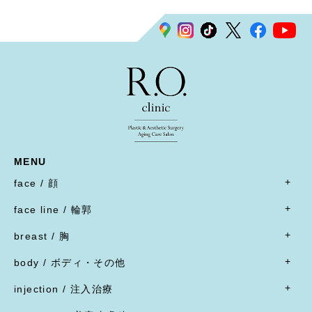
MENU
face / 顔
- すべて
face line / 輪郭
- 目
- すべて
二重形成術／埋没法
breast / 胸
オトガイ形成(あご整形)
二重形成術／二重切開(全切開法)
- すべて
オトガイ形成(あご整形)
body / ボディ・その他
二重形成術／二重切開(上まぶたたるみ切除)
豊胸術
下顎オトガイ骨切り
- すべて
二重形成術／眼瞼下垂
豊胸術
injection / 注入治療
下顎骨エラ骨切り
- 脂肪吸引・たるみ切除
二重形成術／他院施術の修正
豊胸術
- すべて
頬骨骨切り