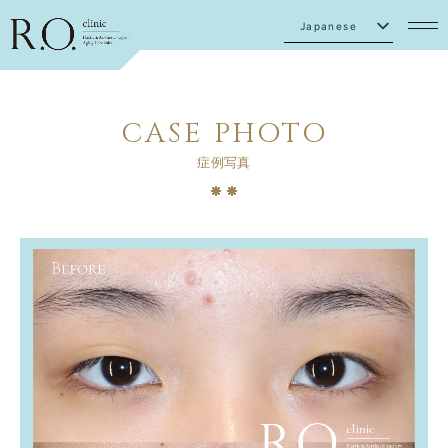
Japanese
English
CASE PHOTO
症例写真