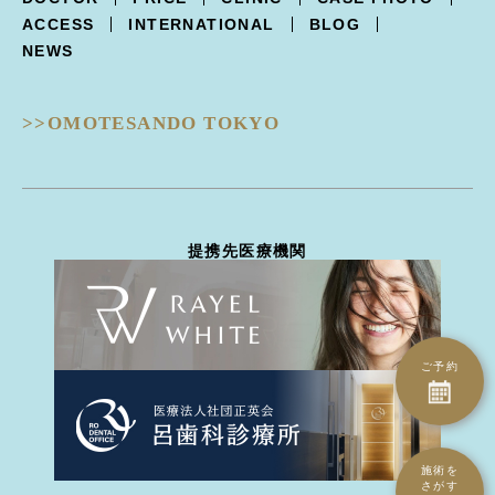
POTENZA -ポテンツァ-
下まぶた逆さ睫毛手術
フォトフェイシャル
ACCESS
INTERNATIONAL
BLOG
Trifill PRO -トライフィルプロ-
涙袋形成
ルビーフラクショナル
NEWS
Dermapen4 -ダーマペン４-
目の下クマ治療
ピコフラクショナル
ULTRAFORMERIII -ウルトラフォーマーIII-
ピコジェネシス
- 鼻
DISCOVERY PICO -ディスカバリーピコ-
ピコスポット
>>OMOTESANDO TOKYO
隆鼻術
EIEN -エイン-
ピコトーニング
隆鼻術
BellaVita -ベラヴィータ-
タトゥー除去
鼻翼縮小
HydraGentle -ハイドラジェントル-
ピーリング治療
耳介軟骨移植
Thunder -サンダーMT-
医療脱毛
鼻尖形成
miraDry -ミラドライ-
ハイドラジェントル
提携先医療機関
鼻骨骨切り幅寄せ
DERMATION -デルマシオ-
エイン
鼻中隔延長
StellaM22 -ステラM22-
ダーマペン4
ハンプ骨切り
MP GUN -MPガン-
トライフィルプロ
斜鼻修正骨切り
INDIBA -インディバ-
CO2ヴァンパイア
鼻孔縁下降術
ご予約
ダーマペン4
鼻孔縁切除術
水光注射（Bella Vita）
鼻翼基部(ほうれい線)
水光注射（MP gun）
異物除去
エレクトロポレーション（デルマシオ）
施術を
人中短縮術
さがす
ミラドライ