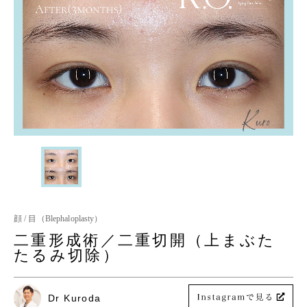
顔 / 目（Blephaloplasty）
二重形成術／二重切開（上まぶた
たるみ切除）
Dr Kuroda