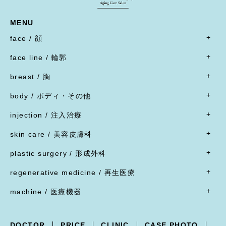
MENU
face / 顔
- すべて
face line / 輪郭
- 目
- すべて
二重形成術／埋没法
breast / 胸
オトガイ形成(あご整形)
二重形成術／二重切開(全切開法)
- すべて
オトガイ形成(あご整形)
body / ボディ・その他
二重形成術／二重切開(上まぶたたるみ切除)
豊胸術
下顎オトガイ骨切り
- すべて
二重形成術／眼瞼下垂
豊胸術
injection / 注入治療
下顎骨エラ骨切り
- 脂肪吸引・たるみ切除
二重形成術／他院施術の修正
豊胸術
- すべて
頬骨骨切り
脂肪吸引
skin care / 美容皮膚科
蒙古ひだ形成・目頭切開後の修正
豊胸術
脂肪溶解注射
脂肪吸引
腹部リダクション
- すべて
ブローリフト(眉上切開)・アイリフト(眉下切開)
陥没乳頭
リジュラン
plastic surgery / 形成外科
顔面脂肪注入
ヒップアップ手術
目頭切開
内服薬
乳頭縮小
ヒアルロン酸注射
- すべて
バッカルファット除去
目尻切開・吊り目矯正
ポテンツァ
- 女性器
regenerative medicine / 再生医療
乳輪縮小
シワ取り注射（ボツリヌストキシン注射）
ほくろ・イボ・できもの切除縫縮
フェイスリフト
グラマラスライン形成
XERF（ザーフ）
小陰唇縮小・大陰唇縮小
- すべて
乳房吊り上げ・乳房縮小
ジャルプロ
ワキガ治療(剪除法)
machine / 医療機器
前額リフト
下まぶたたるみ切除（ハムラ法）
HIFU治療
膣縮小
真皮線維芽細胞の注入
副乳
スレッドリフト
- すべて
下まぶた脱脂術
R.O.フェイシャル
脂肪幹細胞と脂肪注入の併用
女性化乳房
XERF -ザーフ-
上まぶたくぼみ
R.O.フェイシャル スポット⁺
点滴療法
DOCTOR
PRICE
CLINIC
CASE PHOTO