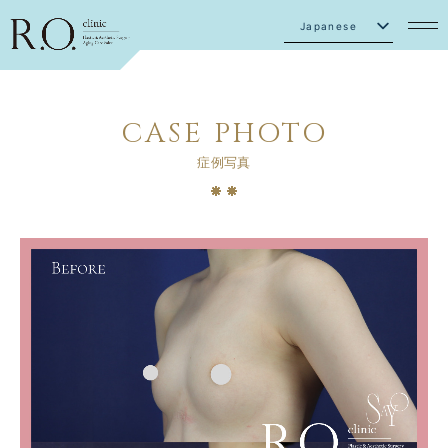
Japanese
English
CASE PHOTO
症例写真