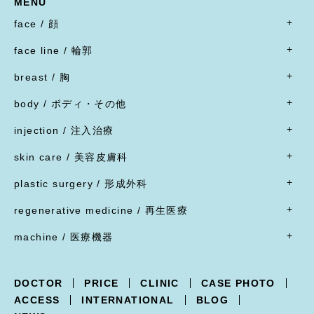
MENU
face / 顔
- すべて
face line / 輪郭
- 目
- すべて
二重形成術／埋没法
breast / 胸
オトガイ形成(あご整形)
二重形成術／二重切開(全切開法)
- すべて
オトガイ形成(あご整形)
body / ボディ・その他
二重形成術／二重切開(上まぶたたるみ切除)
豊胸術
下顎オトガイ骨切り
- すべて
二重形成術／眼瞼下垂
豊胸術
injection / 注入治療
下顎骨エラ骨切り
- 脂肪吸引・たるみ切除
二重形成術／他院施術の修正
豊胸術
- すべて
頬骨骨切り
脂肪吸引
skin care / 美容皮膚科
蒙古ひだ形成・目頭切開後の修正
豊胸術
脂肪溶解注射
脂肪吸引
腹部リダクション
- すべて
ブローリフト(眉上切開)・アイリフト(眉下切開)
陥没乳頭
リジュラン
plastic surgery / 形成外科
顔面脂肪注入
ヒップアップ手術
目頭切開
内服薬
乳頭縮小
ヒアルロン酸注射
- すべて
バッカルファット除去
目尻切開・吊り目矯正
ポテンツァ
- 女性器
regenerative medicine / 再生医療
乳輪縮小
シワ取り注射（ボツリヌストキシン注射）
ほくろ・イボ・できもの切除縫縮
フェイスリフト
グラマラスライン形成
XERF（ザーフ）
小陰唇縮小・大陰唇縮小
- すべて
乳房吊り上げ・乳房縮小
ジャルプロ
ワキガ治療(剪除法)
machine / 医療機器
前額リフト
下まぶたたるみ切除（ハムラ法）
HIFU治療
膣縮小
真皮線維芽細胞の注入
副乳
スレッドリフト
- すべて
下まぶた脱脂術
R.O.フェイシャル
脂肪幹細胞と脂肪注入の併用
女性化乳房
XERF -ザーフ-
上まぶたくぼみ
R.O.フェイシャル スポット⁺
点滴療法
DOCTOR
PRICE
CLINIC
CASE PHOTO
POTENZA -ポテンツァ-
下まぶた逆さ睫毛手術
フォトフェイシャル
ACCESS
INTERNATIONAL
BLOG
Trifill PRO -トライフィルプロ-
涙袋形成
ルビーフラクショナル