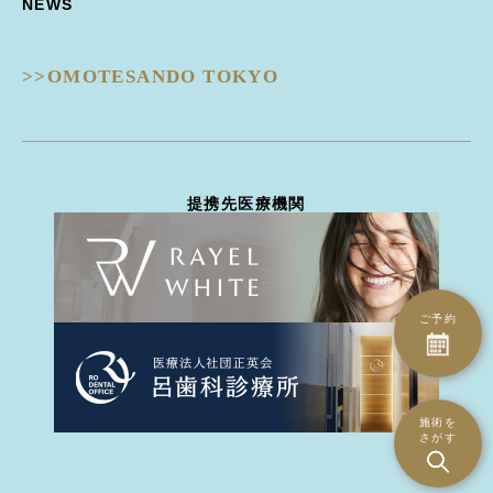
NEWS
Dermapen4 -ダーマペン４-
目の下クマ治療
ピコフラクショナル
ULTRAFORMERIII -ウルトラフォーマーIII-
ピコジェネシス
- 鼻
DISCOVERY PICO -ディスカバリーピコ-
ピコスポット
>>OMOTESANDO TOKYO
隆鼻術
EIEN -エイン-
ピコトーニング
隆鼻術
BellaVita -ベラヴィータ-
タトゥー除去
鼻翼縮小
HydraGentle -ハイドラジェントル-
ピーリング治療
耳介軟骨移植
Thunder -サンダーMT-
医療脱毛
鼻尖形成
miraDry -ミラドライ-
ハイドラジェントル
提携先医療機関
鼻骨骨切り幅寄せ
DERMATION -デルマシオ-
エイン
鼻中隔延長
StellaM22 -ステラM22-
ダーマペン4
ハンプ骨切り
MP GUN -MPガン-
トライフィルプロ
斜鼻修正骨切り
INDIBA -インディバ-
CO2ヴァンパイア
鼻孔縁下降術
ご予約
ダーマペン4
鼻孔縁切除術
水光注射（Bella Vita）
鼻翼基部(ほうれい線)
水光注射（MP gun）
異物除去
エレクトロポレーション（デルマシオ）
施術を
人中短縮術
さがす
ミラドライ
- 耳
インディバ
立ち耳