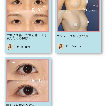
二重形成術／二重切開（上ま
コンデンスリッチ豊胸
ぶたたるみ切除）
Dr Tatsuta
Dr Tatsuta
蒙古ひだ形成 VY法