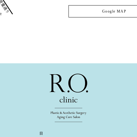
Google MAP
目