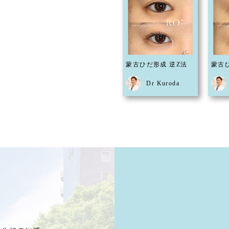
蒙古ひだ形成 逆Z法
蒙古
Dr Kuroda