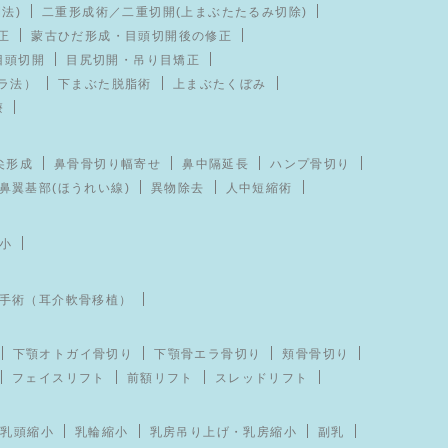
法)
二重形成術／二重切開(上まぶたたるみ切除)
正
蒙古ひだ形成・目頭切開後の修正
目頭切開
目尻切開・吊り目矯正
ラ法）
下まぶた脱脂術
上まぶたくぼみ
療
尖形成
鼻骨骨切り幅寄せ
鼻中隔延長
ハンプ骨切り
鼻翼基部(ほうれい線)
異物除去
人中短縮術
小
手術（耳介軟骨移植）
下顎オトガイ骨切り
下顎骨エラ骨切り
頬骨骨切り
フェイスリフト
前額リフト
スレッドリフト
乳頭縮小
乳輪縮小
乳房吊り上げ・乳房縮小
副乳