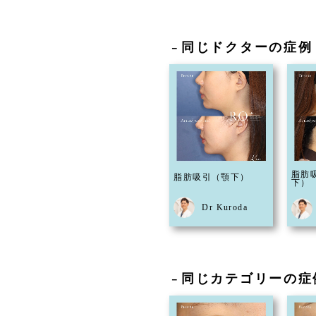
同じドクターの症例
－
脂肪
脂肪吸引（顎下）
下）
Dr Kuroda
同じカテゴリーの症
－