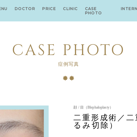
ENU
DOCTOR
PRICE
CLINIC
CASE
INTER
PHOTO
CASE PHOTO
症例写真
顔 / 目（Blephaloplasty）
二重形成術／二
るみ切除）