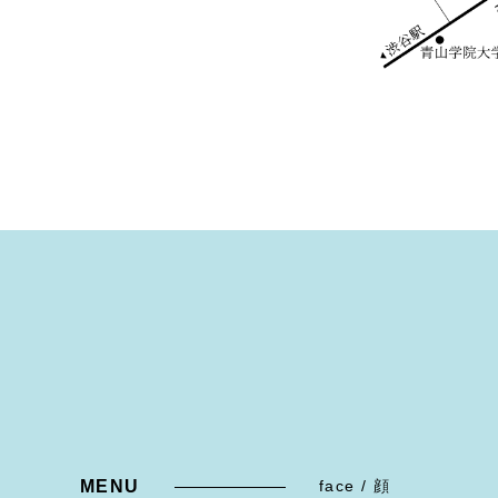
MENU
face / 顔