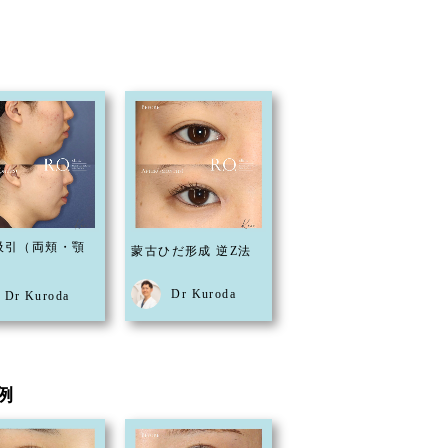
吸引（両頬・顎
蒙古ひだ形成 逆Z法
Dr Kuroda
Dr Kuroda
例