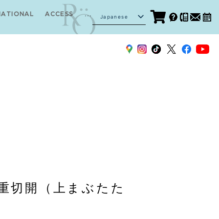
...
NATIONAL
ACCESS
Japanese
English
重切開（上まぶたた