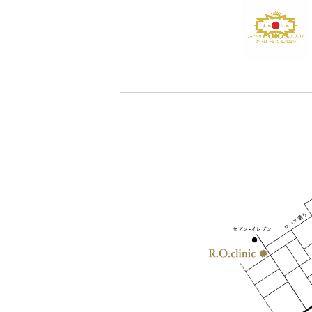
- 二重形成術／二重切開（上まぶたたるみ切除）