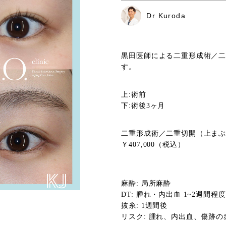
Dr Kuroda
黒田医師による二重形成術／
す。
上:術前
下:術後3ヶ月
二重形成術／二重切開（上ま
￥407,000（税込）
麻酔: 局所麻酔
DT: 腫れ・内出血 1~2週間程度
抜糸: 1週間後
リスク: 腫れ、内出血、傷跡