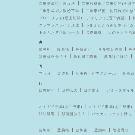
二重形成術／埋没法
二重形成術／二重切開(全切開
二重形成術／眼瞼下垂
二重形成術／他院施術の修
ブローリフト(眉上切開)・アイリフト(眉下切開)
グラマラスライン形成
下まぶたたるみ切除（ハム
下まぶた逆さ睫毛手術
涙袋形成
目の下クマ治
鼻
隆鼻術
隆鼻術
鼻翼縮小
耳介軟骨移植
鼻
斜鼻修正骨切り
鼻孔縁下降術
鼻孔縁切除術
耳
立ち耳
柔道耳
耳垂裂・ピアスホール
耳垂縮
口
口唇縮小
口唇拡大
口角挙上
ガミースマイル
オトガイ形成(あご整形)
オトガイ形成(あご整形)
脂肪吸引
顔面脂肪注入
バッカルファット除去
豊胸術
豊胸術
豊胸術
豊胸術
陥没乳頭