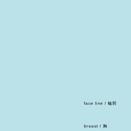
face line / 輪郭
breast / 胸