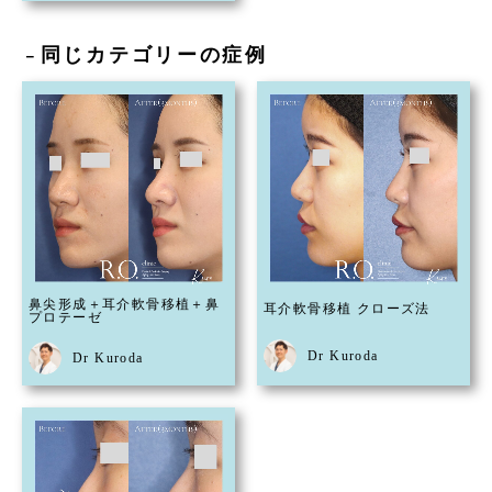
同じカテゴリーの症例
－
鼻尖形成＋耳介軟骨移植＋鼻
耳介軟骨移植 クローズ法
プロテーゼ
Dr Kuroda
Dr Kuroda