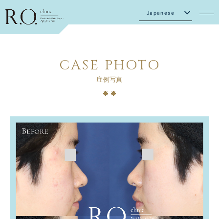
Japanese
English
CASE PHOTO
症例写真