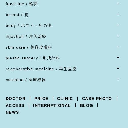
face line / 輪郭
- 目
- すべて
二重形成術／埋没法
breast / 胸
オトガイ形成(あご整形)
二重形成術／二重切開(全切開法)
- すべて
オトガイ形成(あご整形)
body / ボディ・その他
二重形成術／二重切開(上まぶたたるみ切除)
豊胸術
下顎オトガイ骨切り
- すべて
二重形成術／眼瞼下垂
豊胸術
injection / 注入治療
下顎骨エラ骨切り
- 脂肪吸引・たるみ切除
二重形成術／他院施術の修正
豊胸術
- すべて
頬骨骨切り
脂肪吸引
skin care / 美容皮膚科
蒙古ひだ形成・目頭切開後の修正
豊胸術
脂肪溶解注射
脂肪吸引
腹部リダクション
- すべて
ブローリフト(眉上切開)・アイリフト(眉下切開)
陥没乳頭
リジュラン
plastic surgery / 形成外科
顔面脂肪注入
ヒップアップ手術
目頭切開
内服薬
乳頭縮小
ヒアルロン酸注射
- すべて
バッカルファット除去
目尻切開・吊り目矯正
ポテンツァ
- 女性器
regenerative medicine / 再生医療
乳輪縮小
シワ取り注射（ボツリヌストキシン注射）
ほくろ・イボ・できもの切除縫縮
フェイスリフト
グラマラスライン形成
XERF（ザーフ）
小陰唇縮小・大陰唇縮小
- すべて
乳房吊り上げ・乳房縮小
ジャルプロ
ワキガ治療(剪除法)
machine / 医療機器
前額リフト
下まぶたたるみ切除（ハムラ法）
HIFU治療
膣縮小
真皮線維芽細胞の注入
副乳
スレッドリフト
- すべて
下まぶた脱脂術
R.O.フェイシャル
脂肪幹細胞と脂肪注入の併用
女性化乳房
XERF -ザーフ-
上まぶたくぼみ
R.O.フェイシャル スポット⁺
点滴療法
DOCTOR
PRICE
CLINIC
CASE PHOTO
POTENZA -ポテンツァ-
下まぶた逆さ睫毛手術
フォトフェイシャル
ACCESS
INTERNATIONAL
BLOG
Trifill PRO -トライフィルプロ-
涙袋形成
ルビーフラクショナル
NEWS
Dermapen4 -ダーマペン４-
目の下クマ治療
ピコフラクショナル
ULTRAFORMERIII -ウルトラフォーマーIII-
ピコジェネシス
- 鼻
DISCOVERY PICO -ディスカバリーピコ-