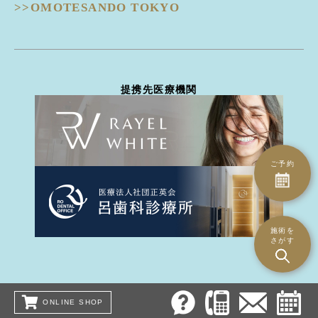
ピコスポット
>>OMOTESANDO TOKYO
隆鼻術
EIEN -エイン-
ピコトーニング
隆鼻術
BellaVita -ベラヴィータ-
タトゥー除去
鼻翼縮小
HydraGentle -ハイドラジェントル-
ピーリング治療
耳介軟骨移植
Thunder -サンダーMT-
医療脱毛
鼻尖形成
miraDry -ミラドライ-
ハイドラジェントル
提携先医療機関
鼻骨骨切り幅寄せ
DERMATION -デルマシオ-
エイン
鼻中隔延長
StellaM22 -ステラM22-
ダーマペン4
ハンプ骨切り
MP GUN -MPガン-
トライフィルプロ
斜鼻修正骨切り
INDIBA -インディバ-
CO2ヴァンパイア
鼻孔縁下降術
ご予約
ダーマペン4
鼻孔縁切除術
水光注射（Bella Vita）
鼻翼基部(ほうれい線)
水光注射（MP gun）
異物除去
エレクトロポレーション（デルマシオ）
施術を
人中短縮術
さがす
ミラドライ
- 耳
インディバ
立ち耳
PRP注射
柔道耳
美容点滴
ONLINE SHOP
耳垂裂・ピアスホール
ほくろ・イボ・できものレーザー治療