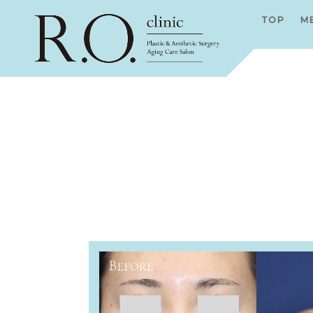
TOP
M