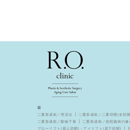
目
二重形成術／埋没法
二重形成術／二重切開(全切開
二重形成術／眼瞼下垂
二重形成術／他院施術の修
ブローリフト(眉上切開)・アイリフト(眉下切開)