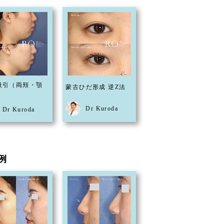
吸引（両頬・顎
蒙古ひだ形成 逆Z法
Dr Kuroda
Dr Kuroda
例