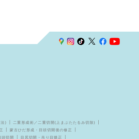
法)
二重形成術／二重切開(上まぶたたるみ切除)
正
蒙古ひだ形成・目頭切開後の修正
目頭切開
目尻切開・吊り目矯正