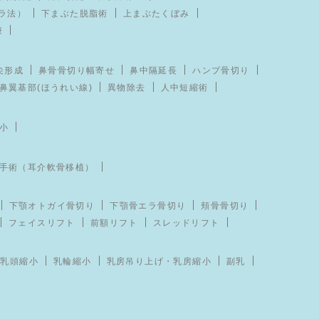
ラ法）
下まぶた脱脂術
上まぶたくぼみ
療
尖形成
鼻骨骨切り幅寄せ
鼻中隔延長
ハンプ骨切り
鼻翼基部(ほうれい線)
異物除去
人中短縮術
小
手術（耳介軟骨移植）
下顎オトガイ骨切り
下顎骨エラ骨切り
頬骨骨切り
フェイスリフト
前額リフト
スレッドリフト
乳頭縮小
乳輪縮小
乳房吊り上げ・乳房縮小
副乳