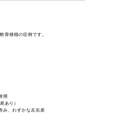
介軟骨移植の症例です。
併用
人差あり）
の赤み、わずかな左右差