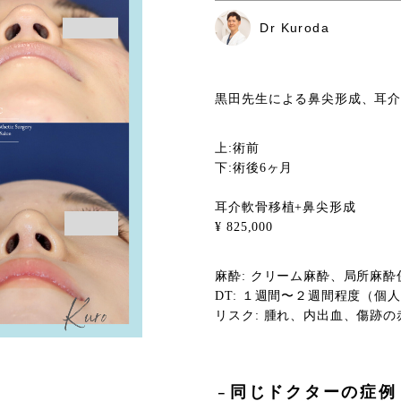
Dr Kuroda
黒田先生による鼻尖形成、耳
上:術前
下:術後6ヶ月
耳介軟骨移植+鼻尖形成
¥ 825,000
麻酔: クリーム麻酔、局所麻酔
DT: １週間〜２週間程度（個
リスク: 腫れ、内出血、傷跡
同じドクターの症例
－