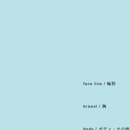
face line / 輪郭
breast / 胸
body / ボディ・その他