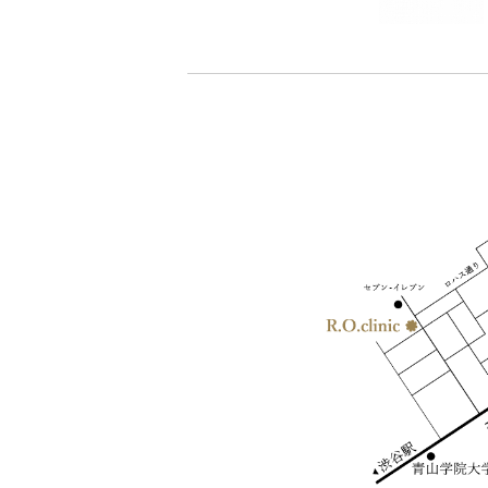
- 鼻尖形成、耳介軟骨移植(オープン法)