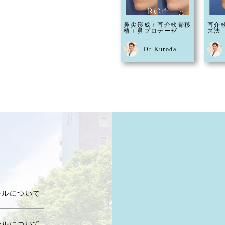
鼻尖形成＋耳介軟骨移
耳介
植＋鼻プロテーゼ
ズ法
Dr Kuroda
ールについて
ールについて