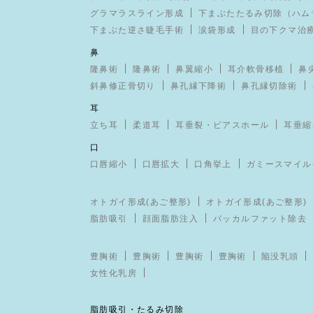
グラマラスライン形成
下まぶたたるみ切除（ハム
下まぶた逆さ睫毛手術
涙袋形成
目の下クマ治
鼻
隆鼻術
隆鼻術
鼻翼縮小
耳介軟骨移植
鼻
斜鼻修正骨切り
鼻孔縁下降術
鼻孔縁切除術
耳
立ち耳
柔道耳
耳垂裂・ピアスホール
耳垂縮
口
口唇縮小
口唇拡大
口角挙上
ガミースマイル
オトガイ形成(あご整形)
オトガイ形成(あご整形)
脂肪吸引
顔面脂肪注入
バッカルファット除去
豊胸術
豊胸術
豊胸術
豊胸術
陥没乳頭
女性化乳房
脂肪吸引・たるみ切除