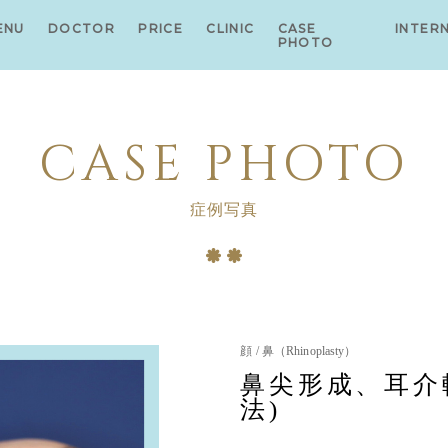
ENU
DOCTOR
PRICE
CLINIC
CASE
INTER
PHOTO
CASE PHOTO
症例写真
顔 / 鼻（Rhinoplasty）
鼻尖形成、耳介
法)