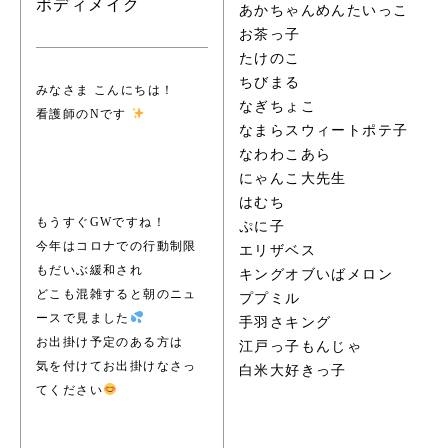
ボディメイク
あかちゃんめんたいっこ
お茶っ子
たけのこ
ちびまる
みなさま こんにちは！
なぎちょこ
看護師のNです
なまらスウィートポテ子
なわわこあら
にゃんこ大先生
はむち
もうすぐGWですね！
ぷに子
今年はコロナでの行動制限
エリザベス
もだいぶ緩和され
キングオブいばメロン
どこも混雑すると朝のニュ
ププミル
ースで見ました
手羽さキング
お出掛け予定のある方は
江戸っ子もんじゃ
気を付けてお出掛けなさっ
白米大好きっ子
てください