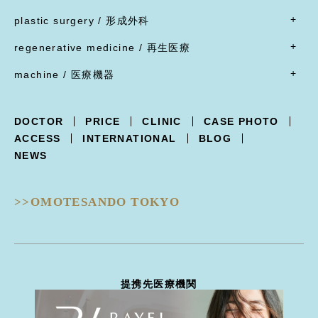
脂肪溶解注射
脂肪吸引
腹部リダクション
- すべて
ブローリフト(眉上切開)・アイリフト(眉下切開)
陥没乳頭
リジュラン
plastic surgery / 形成外科
顔面脂肪注入
ヒップアップ手術
目頭切開
内服薬
乳頭縮小
ヒアルロン酸注射
- すべて
バッカルファット除去
目尻切開・吊り目矯正
ポテンツァ
- 女性器
regenerative medicine / 再生医療
乳輪縮小
シワ取り注射（ボツリヌストキシン注射）
ほくろ・イボ・できもの切除縫縮
フェイスリフト
グラマラスライン形成
XERF（ザーフ）
小陰唇縮小・大陰唇縮小
- すべて
乳房吊り上げ・乳房縮小
ジャルプロ
ワキガ治療(剪除法)
machine / 医療機器
前額リフト
下まぶたたるみ切除（ハムラ法）
HIFU治療
膣縮小
真皮線維芽細胞の注入
副乳
スレッドリフト
- すべて
下まぶた脱脂術
R.O.フェイシャル
脂肪幹細胞と脂肪注入の併用
女性化乳房
XERF -ザーフ-
上まぶたくぼみ
R.O.フェイシャル スポット⁺
点滴療法
DOCTOR
PRICE
CLINIC
CASE PHOTO
POTENZA -ポテンツァ-
下まぶた逆さ睫毛手術
フォトフェイシャル
ACCESS
INTERNATIONAL
BLOG
Trifill PRO -トライフィルプロ-
涙袋形成
ルビーフラクショナル
NEWS
Dermapen4 -ダーマペン４-
目の下クマ治療
ピコフラクショナル
ULTRAFORMERIII -ウルトラフォーマーIII-
ピコジェネシス
- 鼻
DISCOVERY PICO -ディスカバリーピコ-
ピコスポット
>>OMOTESANDO TOKYO
隆鼻術
EIEN -エイン-
ピコトーニング
隆鼻術
BellaVita -ベラヴィータ-
タトゥー除去
鼻翼縮小
HydraGentle -ハイドラジェントル-
ピーリング治療
耳介軟骨移植
Thunder -サンダーMT-
医療脱毛
鼻尖形成
miraDry -ミラドライ-
ハイドラジェントル
提携先医療機関
鼻骨骨切り幅寄せ
DERMATION -デルマシオ-
エイン
鼻中隔延長
StellaM22 -ステラM22-