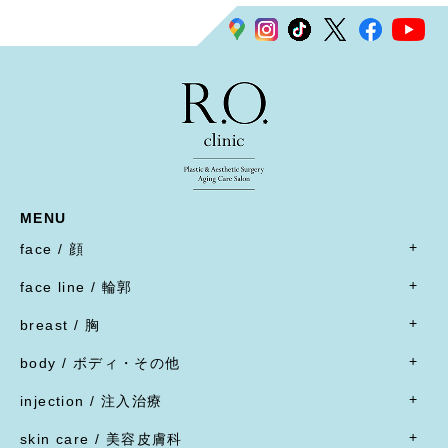
MENU
face / 顔
- すべて
face line / 輪郭
- 目
- すべて
二重形成術／埋没法
breast / 胸
オトガイ形成(あご整形)
二重形成術／二重切開(全切開法)
- すべて
オトガイ形成(あご整形)
body / ボディ・その他
二重形成術／二重切開(上まぶたたるみ切除)
豊胸術
下顎オトガイ骨切り
- すべて
二重形成術／眼瞼下垂
豊胸術
injection / 注入治療
下顎骨エラ骨切り
- 脂肪吸引・たるみ切除
二重形成術／他院施術の修正
豊胸術
- すべて
頬骨骨切り
脂肪吸引
skin care / 美容皮膚科
蒙古ひだ形成・目頭切開後の修正
豊胸術