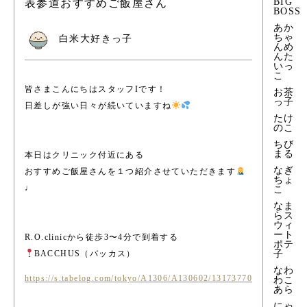
BIG
表参道おすすめご飯屋さん
BOSS
あか
ちゃ
白米大好きっ子
んめ
んた
いっ
こ
皆さまこんにちはスタッフIです！
お茶
っ子
日差しが強い日々が続いていますね
たけ
のこ
ちび
まる
本日はクリニック付近にある
なぎ
おすすめご飯屋さんを１つ紹介させていただきます
ちょ
♩
こ
なま
らス
ウィ
ート
R.O.clinicから徒歩3〜4分で到着する
ポテ
BACCHUS（バッカス）
子
なわ
https://s.tabelog.com/tokyo/A1306/A130602/13173770
わこ
あら
にゃ