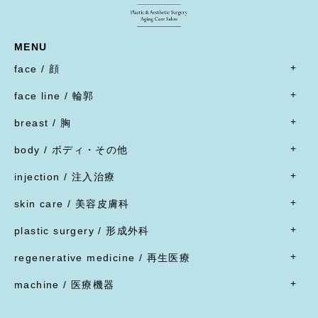
MENU
face / 顔
- すべて
face line / 輪郭
- 目
- すべて
二重形成術／埋没法
breast / 胸
オトガイ形成(あご整形)
二重形成術／二重切開(全切開法)
- すべて
オトガイ形成(あご整形)
body / ボディ・その他
二重形成術／二重切開(上まぶたたるみ切除)
豊胸術
下顎オトガイ骨切り
- すべて
二重形成術／眼瞼下垂
豊胸術
injection / 注入治療
下顎骨エラ骨切り
- 脂肪吸引・たるみ切除
二重形成術／他院施術の修正
豊胸術
- すべて
頬骨骨切り
脂肪吸引
skin care / 美容皮膚科
蒙古ひだ形成・目頭切開後の修正
豊胸術
脂肪溶解注射
脂肪吸引
腹部リダクション
- すべて
ブローリフト(眉上切開)・アイリフト(眉下切開)
陥没乳頭
リジュラン
plastic surgery / 形成外科
顔面脂肪注入
ヒップアップ手術
目頭切開
内服薬
乳頭縮小
ヒアルロン酸注射
- すべて
バッカルファット除去
目尻切開・吊り目矯正
ポテンツァ
- 女性器
regenerative medicine / 再生医療
乳輪縮小
シワ取り注射（ボツリヌストキシン注射）
ほくろ・イボ・できもの切除縫縮
フェイスリフト
グラマラスライン形成
XERF（ザーフ）
小陰唇縮小・大陰唇縮小
- すべて
乳房吊り上げ・乳房縮小
ジャルプロ
ワキガ治療(剪除法)
machine / 医療機器
前額リフト
下まぶたたるみ切除（ハムラ法）
HIFU治療
膣縮小
真皮線維芽細胞の注入
副乳
スレッドリフト
- すべて
下まぶた脱脂術
R.O.フェイシャル
脂肪幹細胞と脂肪注入の併用
女性化乳房