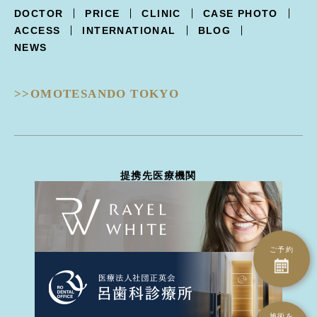
XERF -ザーフ-
上まぶたくぼみ
R.O.フェイシャル スポット⁺
点滴療法
DOCTOR
PRICE
CLINIC
CASE PHOTO
POTENZA -ポテンツァ-
下まぶた逆さ睫毛手術
フォトフェイシャル
ACCESS
INTERNATIONAL
BLOG
Trifill PRO -トライフィルプロ-
涙袋形成
ルビーフラクショナル
NEWS
Dermapen4 -ダーマペン４-
目の下クマ治療
ピコフラクショナル
ULTRAFORMERIII -ウルトラフォーマーIII-
ピコジェネシス
- 鼻
DISCOVERY PICO -ディスカバリーピコ-
ピコスポット
>>OMOTESANDO TOKYO
隆鼻術
EIEN -エイン-
ピコトーニング
隆鼻術
BellaVita -ベラヴィータ-
タトゥー除去
鼻翼縮小
HydraGentle -ハイドラジェントル-
ピーリング治療
耳介軟骨移植
Thunder -サンダーMT-
医療脱毛
鼻尖形成
miraDry -ミラドライ-
ハイドラジェントル
提携先医療機関
鼻骨骨切り幅寄せ
DERMATION -デルマシオ-
エイン
鼻中隔延長
StellaM22 -ステラM22-
ダーマペン4
ハンプ骨切り
MP GUN -MPガン-
トライフィルプロ
斜鼻修正骨切り
INDIBA -インディバ-
CO2ヴァンパイア
鼻孔縁下降術
ご予約
ダーマペン4
鼻孔縁切除術
水光注射（Bella Vita）
鼻翼基部(ほうれい線)
水光注射（MP gun）
異物除去
エレクトロポレーション（デルマシオ）
施術を