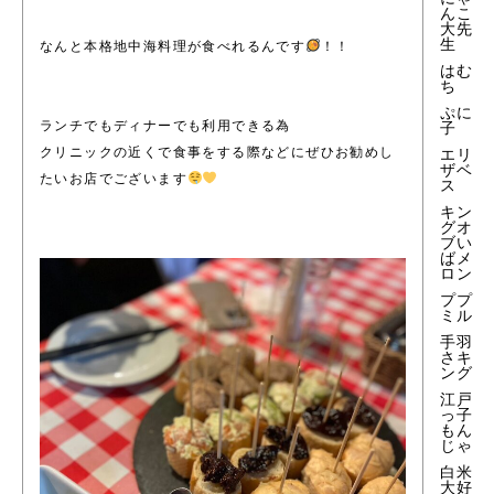
んこ
大先
生
なんと本格地中海料理が食べれるんです
！！
はむ
ち
ぷに
ランチでもディナーでも利用できる為
子
クリニックの近くで食事をする際などにぜひお勧めし
エリ
ザベ
たいお店でございます
ス
キン
グオ
ブい
ばメ
ロン
ププ
ミル
手羽
さキ
ング
江戸
っ子
もん
じゃ
白米
大好