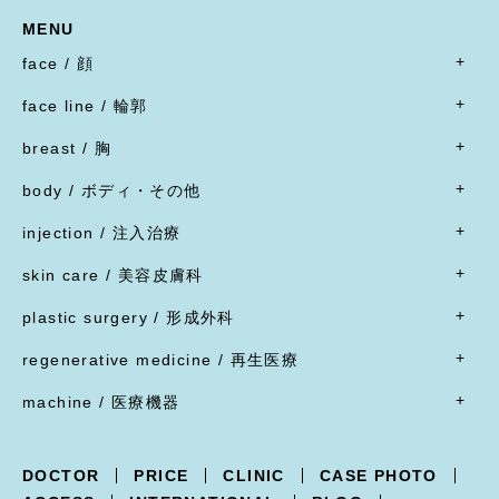
MENU
face / 顔
- すべて
face line / 輪郭
- 目
- すべて
二重形成術／埋没法
breast / 胸
オトガイ形成(あご整形)
二重形成術／二重切開(全切開法)
- すべて
オトガイ形成(あご整形)
body / ボディ・その他
二重形成術／二重切開(上まぶたたるみ切除)
豊胸術
下顎オトガイ骨切り
- すべて
二重形成術／眼瞼下垂
豊胸術
injection / 注入治療
下顎骨エラ骨切り
- 脂肪吸引・たるみ切除
二重形成術／他院施術の修正
豊胸術
- すべて
頬骨骨切り
脂肪吸引
skin care / 美容皮膚科
蒙古ひだ形成・目頭切開後の修正
豊胸術
脂肪溶解注射
脂肪吸引
腹部リダクション
- すべて
ブローリフト(眉上切開)・アイリフト(眉下切開)
陥没乳頭
リジュラン
plastic surgery / 形成外科
顔面脂肪注入
ヒップアップ手術
目頭切開
内服薬
乳頭縮小
ヒアルロン酸注射
- すべて
バッカルファット除去
目尻切開・吊り目矯正
ポテンツァ
- 女性器
regenerative medicine / 再生医療
乳輪縮小
シワ取り注射（ボツリヌストキシン注射）
ほくろ・イボ・できもの切除縫縮
フェイスリフト
グラマラスライン形成
XERF（ザーフ）
小陰唇縮小・大陰唇縮小
- すべて
乳房吊り上げ・乳房縮小
ジャルプロ
ワキガ治療(剪除法)
machine / 医療機器
前額リフト
下まぶたたるみ切除（ハムラ法）
HIFU治療
膣縮小
真皮線維芽細胞の注入
副乳
スレッドリフト
- すべて
下まぶた脱脂術
R.O.フェイシャル
脂肪幹細胞と脂肪注入の併用
女性化乳房
XERF -ザーフ-
上まぶたくぼみ
R.O.フェイシャル スポット⁺
点滴療法
DOCTOR
PRICE
CLINIC
CASE PHOTO
POTENZA -ポテンツァ-
下まぶた逆さ睫毛手術
フォトフェイシャル