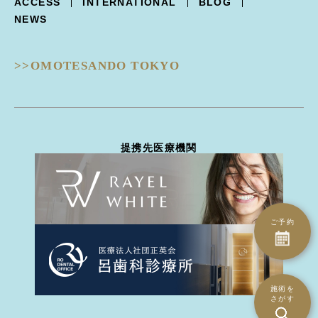
ACCESS
INTERNATIONAL
BLOG
Trifill PRO -トライフィルプロ-
涙袋形成
ルビーフラクショナル
NEWS
Dermapen4 -ダーマペン４-
目の下クマ治療
ピコフラクショナル
ULTRAFORMERIII -ウルトラフォーマーIII-
ピコジェネシス
- 鼻
DISCOVERY PICO -ディスカバリーピコ-
ピコスポット
>>OMOTESANDO TOKYO
隆鼻術
EIEN -エイン-
ピコトーニング
隆鼻術
BellaVita -ベラヴィータ-
タトゥー除去
鼻翼縮小
HydraGentle -ハイドラジェントル-
ピーリング治療
耳介軟骨移植
Thunder -サンダーMT-
医療脱毛
鼻尖形成
miraDry -ミラドライ-
ハイドラジェントル
提携先医療機関
鼻骨骨切り幅寄せ
DERMATION -デルマシオ-
エイン
鼻中隔延長
StellaM22 -ステラM22-
ダーマペン4
ハンプ骨切り
MP GUN -MPガン-
トライフィルプロ
斜鼻修正骨切り
INDIBA -インディバ-
CO2ヴァンパイア
鼻孔縁下降術
ご予約
ダーマペン4
鼻孔縁切除術
水光注射（Bella Vita）
鼻翼基部(ほうれい線)
水光注射（MP gun）
異物除去
エレクトロポレーション（デルマシオ）
人中短縮術
施術を
さがす
ミラドライ
- 耳
インディバ