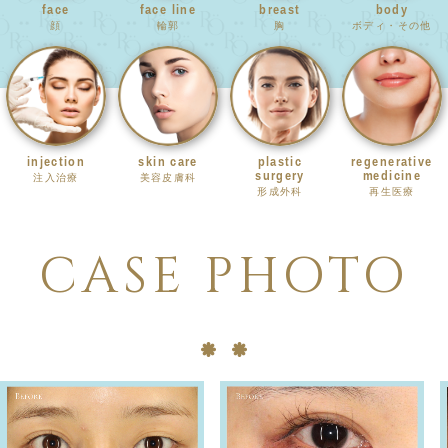
face
face line
breast
body
顔
輪郭
胸
ボディ・その他
injection
skin care
plastic
regenerative
surgery
medicine
注入治療
美容皮膚科
形成外科
再生医療
CASE PHOTO