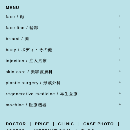
MENU
face / 顔
- すべて
face line / 輪郭
- 目
- すべて
二重形成術／埋没法
breast / 胸
オトガイ形成(あご整形)
二重形成術／二重切開(全切開法)
- すべて
オトガイ形成(あご整形)
body / ボディ・その他
二重形成術／二重切開(上まぶたたるみ切除)
豊胸術
下顎オトガイ骨切り
- すべて
二重形成術／眼瞼下垂
豊胸術
injection / 注入治療
下顎骨エラ骨切り
- 脂肪吸引・たるみ切除
二重形成術／他院施術の修正
豊胸術
- すべて
頬骨骨切り
脂肪吸引
skin care / 美容皮膚科
蒙古ひだ形成・目頭切開後の修正
豊胸術
脂肪溶解注射
脂肪吸引
腹部リダクション
- すべて
ブローリフト(眉上切開)・アイリフト(眉下切開)
陥没乳頭
リジュラン
plastic surgery / 形成外科
顔面脂肪注入
ヒップアップ手術
目頭切開
内服薬
乳頭縮小
ヒアルロン酸注射
- すべて
バッカルファット除去
目尻切開・吊り目矯正
ポテンツァ
- 女性器
regenerative medicine / 再生医療
乳輪縮小
シワ取り注射（ボツリヌストキシン注射）
ほくろ・イボ・できもの切除縫縮
フェイスリフト
グラマラスライン形成
XERF（ザーフ）
小陰唇縮小・大陰唇縮小
- すべて
乳房吊り上げ・乳房縮小
ジャルプロ
ワキガ治療(剪除法)
machine / 医療機器
前額リフト
下まぶたたるみ切除（ハムラ法）
HIFU治療
膣縮小
真皮線維芽細胞の注入
副乳
スレッドリフト
- すべて
下まぶた脱脂術
R.O.フェイシャル
脂肪幹細胞と脂肪注入の併用
女性化乳房
XERF -ザーフ-
上まぶたくぼみ
R.O.フェイシャル スポット⁺
点滴療法
DOCTOR
PRICE
CLINIC
CASE PHOTO
POTENZA -ポテンツァ-
下まぶた逆さ睫毛手術
フォトフェイシャル