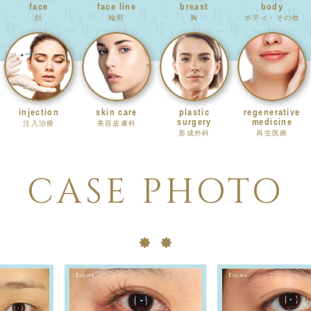
face
face line
breast
body
顔
輪郭
胸
ボディ・その他
injection
skin care
plastic
regenerative
surgery
medicine
注入治療
美容皮膚科
形成外科
再生医療
CASE PHOTO