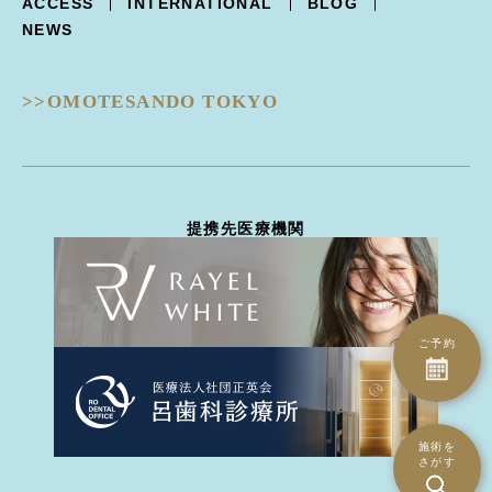
ACCESS
INTERNATIONAL
BLOG
Trifill PRO -トライフィルプロ-
涙袋形成
ルビーフラクショナル
NEWS
Dermapen4 -ダーマペン４-
目の下クマ治療
ピコフラクショナル
ULTRAFORMERIII -ウルトラフォーマーIII-
ピコジェネシス
- 鼻
DISCOVERY PICO -ディスカバリーピコ-
ピコスポット
>>OMOTESANDO TOKYO
隆鼻術
EIEN -エイン-
ピコトーニング
隆鼻術
BellaVita -ベラヴィータ-
タトゥー除去
鼻翼縮小
HydraGentle -ハイドラジェントル-
ピーリング治療
耳介軟骨移植
Thunder -サンダーMT-
医療脱毛
鼻尖形成
miraDry -ミラドライ-
ハイドラジェントル
提携先医療機関
鼻骨骨切り幅寄せ
DERMATION -デルマシオ-
エイン
鼻中隔延長
StellaM22 -ステラM22-
ダーマペン4
ハンプ骨切り
MP GUN -MPガン-
トライフィルプロ
斜鼻修正骨切り
INDIBA -インディバ-
CO2ヴァンパイア
鼻孔縁下降術
ご予約
ダーマペン4
鼻孔縁切除術
水光注射（Bella Vita）
鼻翼基部(ほうれい線)
水光注射（MP gun）
異物除去
エレクトロポレーション（デルマシオ）
人中短縮術
施術を
さがす
ミラドライ
- 耳
インディバ