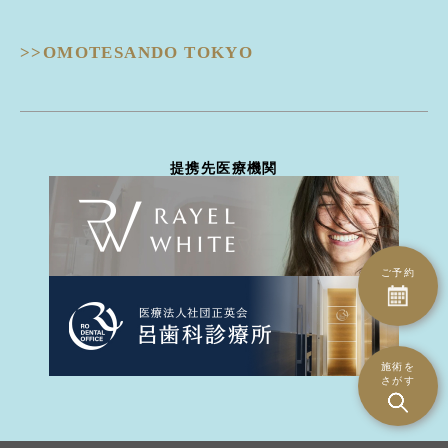
目の下クマ治療
ピコフラクショナル
ULTRAFORMERIII -ウルトラフォーマーIII-
ピコジェネシス
- 鼻
DISCOVERY PICO -ディスカバリーピコ-
ピコスポット
>>OMOTESANDO TOKYO
隆鼻術
EIEN -エイン-
ピコトーニング
隆鼻術
BellaVita -ベラヴィータ-
タトゥー除去
鼻翼縮小
HydraGentle -ハイドラジェントル-
ピーリング治療
耳介軟骨移植
Thunder -サンダーMT-
医療脱毛
鼻尖形成
miraDry -ミラドライ-
ハイドラジェントル
提携先医療機関
鼻骨骨切り幅寄せ
DERMATION -デルマシオ-
エイン
鼻中隔延長
StellaM22 -ステラM22-
ダーマペン4
ハンプ骨切り
MP GUN -MPガン-
トライフィルプロ
斜鼻修正骨切り
INDIBA -インディバ-
CO2ヴァンパイア
鼻孔縁下降術
ご予約
ダーマペン4
鼻孔縁切除術
水光注射（Bella Vita）
鼻翼基部(ほうれい線)
水光注射（MP gun）
異物除去
エレクトロポレーション（デルマシオ）
施術を
人中短縮術
さがす
ミラドライ
- 耳
インディバ
立ち耳
PRP注射