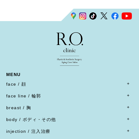
MENU
face / 顔
- すべて
face line / 輪郭
- 目
- すべて
二重形成術／埋没法
breast / 胸
オトガイ形成(あご整形)
二重形成術／二重切開(全切開法)
- すべて
オトガイ形成(あご整形)
body / ボディ・その他
二重形成術／二重切開(上まぶたたるみ切除)
豊胸術
下顎オトガイ骨切り
- すべて
二重形成術／眼瞼下垂
豊胸術
injection / 注入治療
下顎骨エラ骨切り
- 脂肪吸引・たるみ切除
二重形成術／他院施術の修正
豊胸術
- すべて