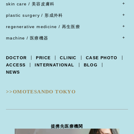
頬骨骨切り
脂肪吸引
skin care / 美容皮膚科
蒙古ひだ形成・目頭切開後の修正
豊胸術
脂肪溶解注射
脂肪吸引
腹部リダクション
- すべて
ブローリフト(眉上切開)・アイリフト(眉下切開)
陥没乳頭
リジュラン
plastic surgery / 形成外科
顔面脂肪注入
ヒップアップ手術
目頭切開
内服薬
乳頭縮小
ヒアルロン酸注射
- すべて
バッカルファット除去
目尻切開・吊り目矯正
ポテンツァ
- 女性器
regenerative medicine / 再生医療
乳輪縮小
シワ取り注射（ボツリヌストキシン注射）
ほくろ・イボ・できもの切除縫縮
フェイスリフト
グラマラスライン形成
XERF（ザーフ）
小陰唇縮小・大陰唇縮小
- すべて
乳房吊り上げ・乳房縮小
ジャルプロ
ワキガ治療(剪除法)
machine / 医療機器
前額リフト
下まぶたたるみ切除（ハムラ法）
HIFU治療
膣縮小
真皮線維芽細胞の注入
副乳
スレッドリフト
- すべて
下まぶた脱脂術
R.O.フェイシャル
脂肪幹細胞と脂肪注入の併用
女性化乳房
XERF -ザーフ-
上まぶたくぼみ
R.O.フェイシャル スポット⁺
点滴療法
DOCTOR
PRICE
CLINIC
CASE PHOTO
POTENZA -ポテンツァ-
下まぶた逆さ睫毛手術
フォトフェイシャル
ACCESS
INTERNATIONAL
BLOG
Trifill PRO -トライフィルプロ-
涙袋形成
ルビーフラクショナル
NEWS
Dermapen4 -ダーマペン４-
目の下クマ治療
ピコフラクショナル
ULTRAFORMERIII -ウルトラフォーマーIII-
ピコジェネシス
- 鼻
DISCOVERY PICO -ディスカバリーピコ-
ピコスポット
>>OMOTESANDO TOKYO
隆鼻術
EIEN -エイン-
ピコトーニング
隆鼻術
BellaVita -ベラヴィータ-
タトゥー除去
鼻翼縮小
HydraGentle -ハイドラジェントル-
ピーリング治療
耳介軟骨移植
Thunder -サンダーMT-
医療脱毛
鼻尖形成
miraDry -ミラドライ-
ハイドラジェントル
提携先医療機関
鼻骨骨切り幅寄せ
DERMATION -デルマシオ-
エイン