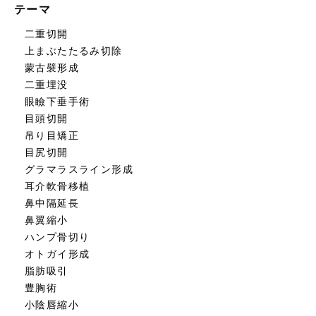
テーマ
二重切開
上まぶたたるみ切除
蒙古襞形成
二重埋没
眼瞼下垂手術
目頭切開
吊り目矯正
目尻切開
グラマラスライン形成
耳介軟骨移植
鼻中隔延長
鼻翼縮小
ハンプ骨切り
オトガイ形成
脂肪吸引
豊胸術
小陰唇縮小