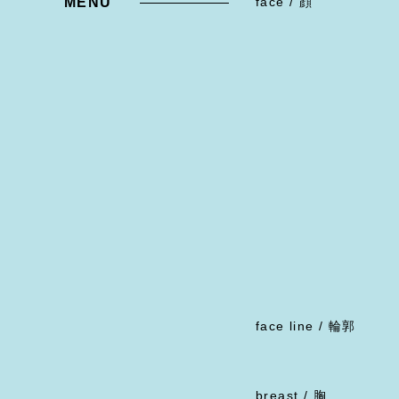
MENU
face / 顔
face line / 輪郭
breast / 胸