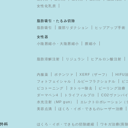
女性化乳房
脂肪吸引・たるみ切除
脂肪吸引
腹部リダクション
ヒップアップ手術
女性器
小陰唇縮小・大陰唇縮小
膣縮小
脂肪溶解注射
リジュラン
ヒアルロン酸注射
科
内服薬
ポテンツァ
XERF（ザーフ）
HIFU
フォトフェイシャル
ルビーフラクショナル
ピ
ピコトーニング
タトゥー除去
ピーリング治療
ダーマペン4
トライフィルプロ
CO2ヴァンパ
水光注射（MP gun）
エレクトロポレーション（
美容点滴
ほくろ・イボ・できものレーザー治療
形成外科
ほくろ・イボ・できもの切除縫縮
ワキガ治療(剪除