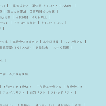
法)
二重形成術／二重切開(上まぶたたるみ切除)
正
蒙古ひだ形成・目頭切開後の修正
目頭切開
目尻切開・吊り目矯正
ラ法）
下まぶた脱脂術
上まぶたくぼみ
療
尖形成
鼻骨骨切り幅寄せ
鼻中隔延長
ハンプ骨切り
鼻翼基部(ほうれい線)
異物除去
人中短縮術
小
手術（耳介軟骨移植）
下顎オトガイ骨切り
下顎骨エラ骨切り
頬骨骨切り
フェイスリフト
前額リフト
スレッドリフト
乳頭縮小
乳輪縮小
乳房吊り上げ・乳房縮小
副乳