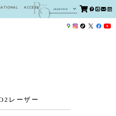
...
NATIONAL
ACCESS
Japanese
English
O2レーザー