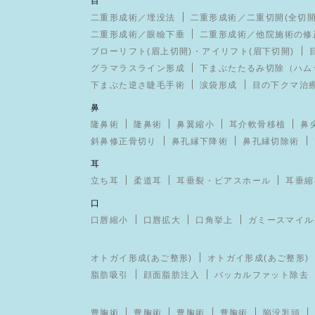
目
二重形成術／埋没法
二重形成術／二重切開(全切開
二重形成術／眼瞼下垂
二重形成術／他院施術の修
ブローリフト(眉上切開)・アイリフト(眉下切開)
グラマラスライン形成
下まぶたたるみ切除（ハム
下まぶた逆さ睫毛手術
涙袋形成
目の下クマ治
鼻
隆鼻術
隆鼻術
鼻翼縮小
耳介軟骨移植
鼻
斜鼻修正骨切り
鼻孔縁下降術
鼻孔縁切除術
耳
立ち耳
柔道耳
耳垂裂・ピアスホール
耳垂縮
口
口唇縮小
口唇拡大
口角挙上
ガミースマイル
オトガイ形成(あご整形)
オトガイ形成(あご整形)
脂肪吸引
顔面脂肪注入
バッカルファット除去
豊胸術
豊胸術
豊胸術
豊胸術
陥没乳頭