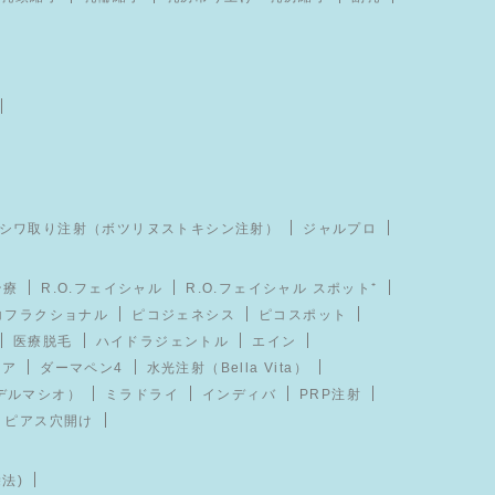
シワ取り注射（ボツリヌストキシン注射）
ジャルプロ
治療
R.O.フェイシャル
R.O.フェイシャル スポット⁺
コフラクショナル
ピコジェネシス
ピコスポット
医療脱毛
ハイドラジェントル
エイン
イア
ダーマペン4
水光注射（Bella Vita）
デルマシオ）
ミラドライ
インディバ
PRP注射
ピアス穴開け
法)