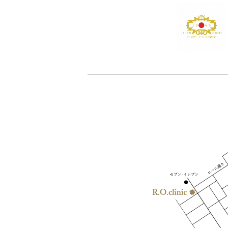
TOP
-
CASE PHOTO
- 脂漏性角化症 CO2レーザー