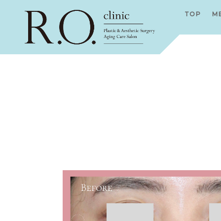
TOP
M