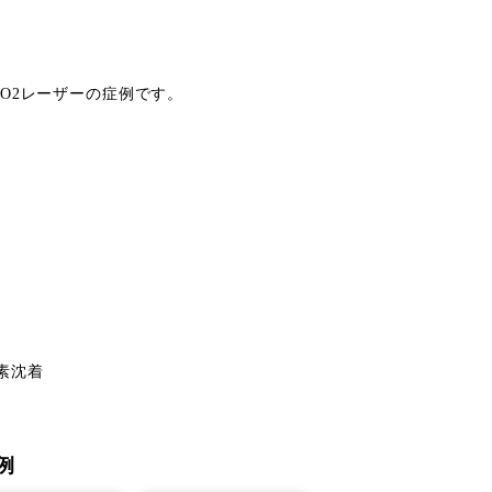
CO2レーザーの症例です。
動
素沈着
例