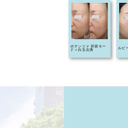
ポテンツァ 肝斑モー
ルビ
ド＋白玉点滴