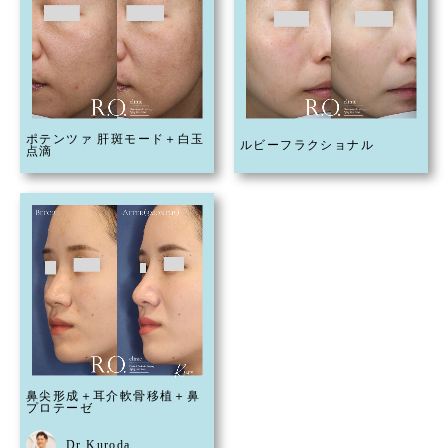
ポテンツァ 肝斑モード＋白玉
ルビーフラクショナル
点滴
鼻尖形成＋耳介軟骨移植＋鼻
プロテーゼ
Dr Kuroda