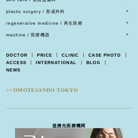
豊胸術
脂肪溶解注射
脂肪吸引
腹部リダクション
- すべて
ブローリフト(眉上切開)・アイリフト(眉下切開)
陥没乳頭
リジュラン
plastic surgery / 形成外科
顔面脂肪注入
ヒップアップ手術
目頭切開
内服薬
乳頭縮小
ヒアルロン酸注射
- すべて
バッカルファット除去
目尻切開・吊り目矯正
ポテンツァ
- 女性器
regenerative medicine / 再生医療
乳輪縮小
シワ取り注射（ボツリヌストキシン注射）
ほくろ・イボ・できもの切除縫縮
フェイスリフト
グラマラスライン形成
XERF（ザーフ）
小陰唇縮小・大陰唇縮小
- すべて
乳房吊り上げ・乳房縮小
ジャルプロ
ワキガ治療(剪除法)
machine / 医療機器
前額リフト
下まぶたたるみ切除（ハムラ法）
HIFU治療
膣縮小
真皮線維芽細胞の注入
副乳
スレッドリフト
- すべて
下まぶた脱脂術
R.O.フェイシャル
脂肪幹細胞と脂肪注入の併用
女性化乳房
XERF -ザーフ-
上まぶたくぼみ
R.O.フェイシャル スポット⁺
点滴療法
DOCTOR
PRICE
CLINIC
CASE PHOTO
POTENZA -ポテンツァ-
下まぶた逆さ睫毛手術
フォトフェイシャル
ACCESS
INTERNATIONAL
BLOG
Trifill PRO -トライフィルプロ-
涙袋形成
ルビーフラクショナル
NEWS
Dermapen4 -ダーマペン４-
目の下クマ治療
ピコフラクショナル
ULTRAFORMERIII -ウルトラフォーマーIII-
ピコジェネシス
- 鼻
DISCOVERY PICO -ディスカバリーピコ-
ピコスポット
>>OMOTESANDO TOKYO
隆鼻術
EIEN -エイン-
ピコトーニング
隆鼻術
BellaVita -ベラヴィータ-
タトゥー除去
鼻翼縮小
HydraGentle -ハイドラジェントル-
ピーリング治療
耳介軟骨移植
Thunder -サンダーMT-
医療脱毛
鼻尖形成
miraDry -ミラドライ-
ハイドラジェントル
提携先医療機関
鼻骨骨切り幅寄せ
DERMATION -デルマシオ-
エイン
鼻中隔延長