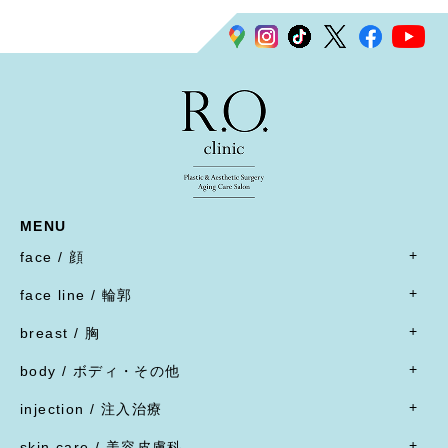
MENU
face / 顔
- すべて
face line / 輪郭
- 目
- すべて
二重形成術／埋没法
breast / 胸
オトガイ形成(あご整形)
二重形成術／二重切開(全切開法)
- すべて
オトガイ形成(あご整形)
body / ボディ・その他
二重形成術／二重切開(上まぶたたるみ切除)
豊胸術
下顎オトガイ骨切り
- すべて
二重形成術／眼瞼下垂
豊胸術
injection / 注入治療
下顎骨エラ骨切り
- 脂肪吸引・たるみ切除
二重形成術／他院施術の修正
豊胸術
- すべて
頬骨骨切り
脂肪吸引
skin care / 美容皮膚科
蒙古ひだ形成・目頭切開後の修正